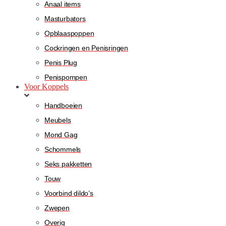
Anaal items
Masturbators
Opblaaspoppen
Cockringen en Penisringen
Penis Plug
Penispompen
Voor Koppels
Handboeien
Meubels
Mond Gag
Schommels
Seks pakketten
Touw
Voorbind dildo’s
Zwepen
Overig