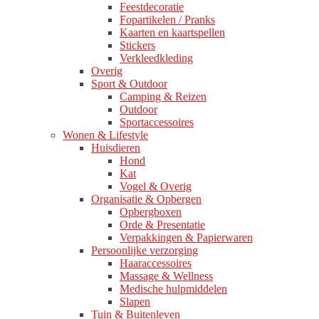
Feestdecoratie
Fopartikelen / Pranks
Kaarten en kaartspellen
Stickers
Verkleedkleding
Overig
Sport & Outdoor
Camping & Reizen
Outdoor
Sportaccessoires
Wonen & Lifestyle
Huisdieren
Hond
Kat
Vogel & Overig
Organisatie & Opbergen
Opbergboxen
Orde & Presentatie
Verpakkingen & Papierwaren
Persoonlijke verzorging
Haaraccessoires
Massage & Wellness
Medische hulpmiddelen
Slapen
Tuin & Buitenleven