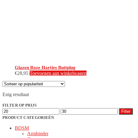
Glazen Roze Hartjes Buttplug
€
28,95
Toevoegen aan winkelwagen
Enig resultaat
FILTER OP PRIJS
Min.
Max.
Filter
prijs
prijs
PRODUCT CATEGORIEËN
BDSM
Armbinder