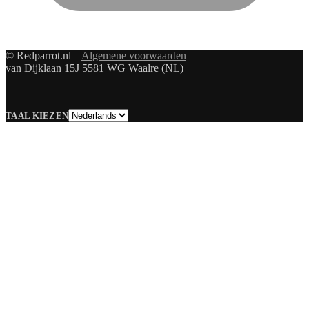
© Redparrot.nl –
Algemene voorwaarden
van Dijklaan 15J 5581 WG Waalre (NL)
Taal
TAAL KIEZEN
kiezen