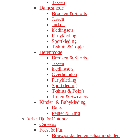
Tassen
Damesmode
Broeken & Shorts
Jassen
Jurken
kledingsets
Partykleding
Sportkleding
T-shirts & Topjes
Herenmode
Broeken & Shorts
Jassen
kledingsets
Overhemden
Partykleding
Sportkleding
T-shirts & Polo’s
Truien & Sweaters
Kinder- & Babykleding
Baby
Peuter & Kind
Vrije Tijd & Outdoor
Cadeaus
Feest & Fun
Bouwpakketten en schaalmodellen