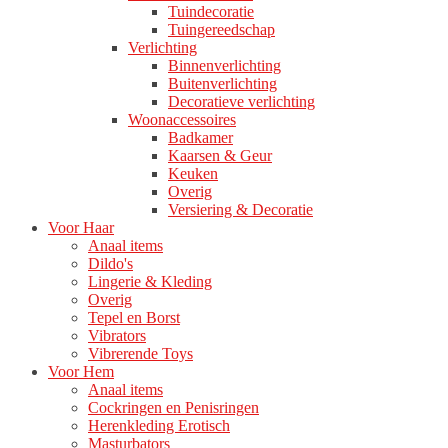
Tuindecoratie
Tuingereedschap
Verlichting
Binnenverlichting
Buitenverlichting
Decoratieve verlichting
Woonaccessoires
Badkamer
Kaarsen & Geur
Keuken
Overig
Versiering & Decoratie
Voor Haar
Anaal items
Dildo's
Lingerie & Kleding
Overig
Tepel en Borst
Vibrators
Vibrerende Toys
Voor Hem
Anaal items
Cockringen en Penisringen
Herenkleding Erotisch
Masturbators