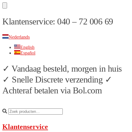
Skip
Skip
Klantenservice: 040 – 72 006 69
to
to
navigation
content
Nederlands
English
Español
✓ Vandaag besteld, morgen in huis
✓ Snelle Discrete verzending ✓
Achteraf betalen via Bol.com
Klantenservice