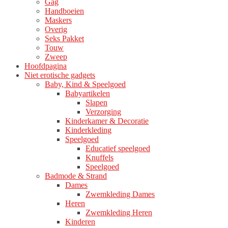
Gag
Handboeien
Maskers
Overig
Seks Pakket
Touw
Zweep
Hoofdpagina
Niet erotische gadgets
Baby, Kind & Speelgoed
Babyartikelen
Slapen
Verzorging
Kinderkamer & Decoratie
Kinderkleding
Speelgoed
Educatief speelgoed
Knuffels
Speelgoed
Badmode & Strand
Dames
Zwemkleding Dames
Heren
Zwemkleding Heren
Kinderen