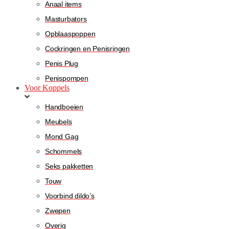
Anaal items
Masturbators
Opblaaspoppen
Cockringen en Penisringen
Penis Plug
Penispompen
Voor Koppels
Handboeien
Meubels
Mond Gag
Schommels
Seks pakketten
Touw
Voorbind dildo’s
Zwepen
Overig