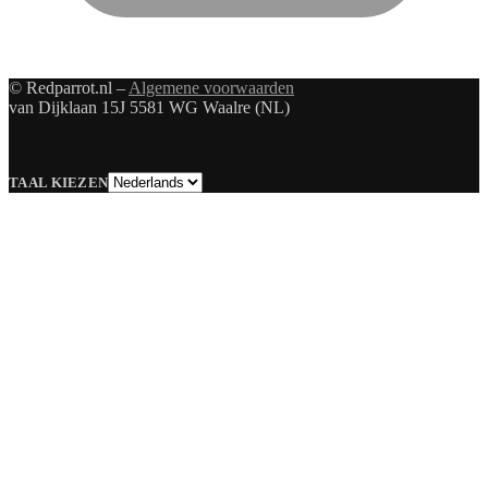
© Redparrot.nl –
Algemene voorwaarden
van Dijklaan 15J 5581 WG Waalre (NL)
Taal
TAAL KIEZEN
kiezen