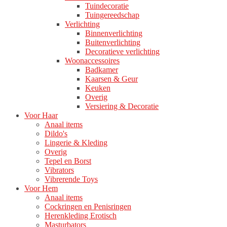
Tuindecoratie
Tuingereedschap
Verlichting
Binnenverlichting
Buitenverlichting
Decoratieve verlichting
Woonaccessoires
Badkamer
Kaarsen & Geur
Keuken
Overig
Versiering & Decoratie
Voor Haar
Anaal items
Dildo's
Lingerie & Kleding
Overig
Tepel en Borst
Vibrators
Vibrerende Toys
Voor Hem
Anaal items
Cockringen en Penisringen
Herenkleding Erotisch
Masturbators