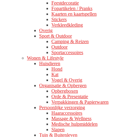
Feestdecoratie
Fopartikelen / Pranks
Kaarten en kaartspellen
Stickers
Verkleedkleding
Overig
Sport & Outdoor
Camping & Reizen
Outdoor
Sportaccessoires
Wonen & Lifestyle
Huisdieren
Hond
Kat
Vogel & Overig
Organisatie & Opbergen
Opbergboxen
Orde & Presentatie
Verpakkingen & Papierwaren
Persoonlijke verzorging
Haaraccessoires
Massage & Wellness
Medische hulpmiddelen
Slapen
Tuin & Buitenleven