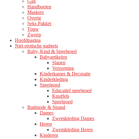
Gag
productpagina
Handboeien
Maskers
Overig
Seks Pakket
Touw
Zweep
Hoofdpagina
Niet erotische gadgets
Baby, Kind & Speelgoed
Babyartikelen
Slapen
Verzorging
Kinderkamer & Decoratie
Kinderkleding
Speelgoed
Educatief speelgoed
Knuffels
Speelgoed
Badmode & Strand
Dames
Zwemkleding Dames
Heren
Zwemkleding Heren
Kinderen