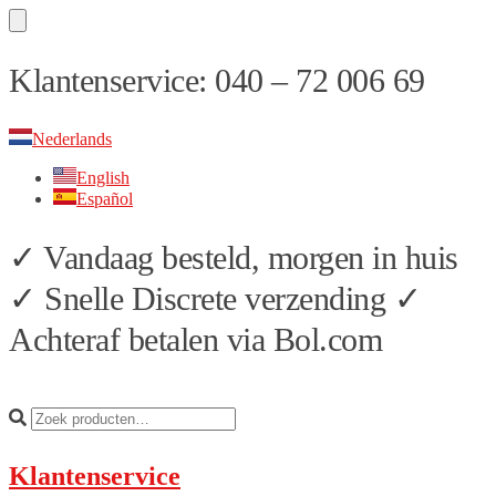
Skip
Skip
Klantenservice: 040 – 72 006 69
to
to
navigation
content
Nederlands
English
Español
✓ Vandaag besteld, morgen in huis
✓ Snelle Discrete verzending ✓
Achteraf betalen via Bol.com
Klantenservice