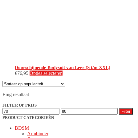
Doorschijnende Bodysuit van Leer (S t/m XXL)
Dit
€
76,95
Opties selecteren
product
heeft
meerdere
Enig resultaat
variaties.
Deze
FILTER OP PRIJS
optie
Min.
Max.
kan
Filter
prijs
prijs
gekozen
PRODUCT CATEGORIEËN
worden
BDSM
op
Armbinder
de