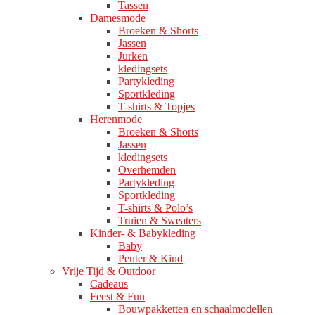
Tassen
Damesmode
Broeken & Shorts
Jassen
Jurken
kledingsets
Partykleding
Sportkleding
T-shirts & Topjes
Herenmode
Broeken & Shorts
Jassen
kledingsets
Overhemden
Partykleding
Sportkleding
T-shirts & Polo’s
Truien & Sweaters
Kinder- & Babykleding
Baby
Peuter & Kind
Vrije Tijd & Outdoor
Cadeaus
Feest & Fun
Bouwpakketten en schaalmodellen