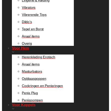
Lingerie & Kleding
Vibrators
Vibrerende Toys
Dildo’s
Tepel en Borst
Anaal items
Overig
Voor Hem
Herenkleding Erotisch
Anaal items
Masturbators
Opblaaspoppen
Cockringen en Penisringen
Penis Plug
Penispompen
Voor Koppels