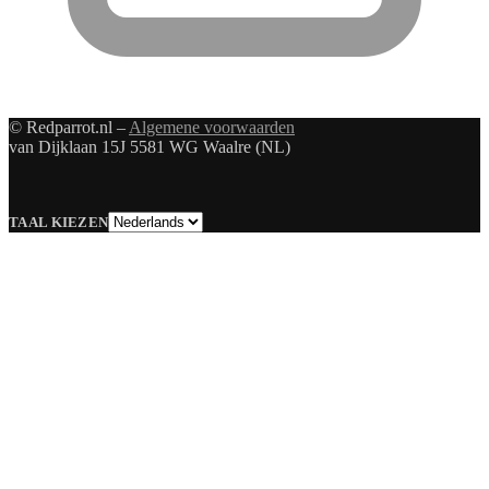
© Redparrot.nl –
Algemene voorwaarden
van Dijklaan 15J 5581 WG Waalre (NL)
Taal
TAAL KIEZEN
kiezen