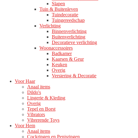
Slapen
Tuin & Buitenleven
Tuindecoratie
Tuingereedschap
Verlichting
Binnenverlichting
Buitenverlichting
Decoratieve verlichting
Woonaccessoires
Badkamer
Kaarsen & Geur
Keuken
Overig
Versiering & Decoratie
Voor Haar
Anaal items
Dildo's
Lingerie & Kleding
Overig
Tepel en Borst
Vibrators
Vibrerende Toys
Voor Hem
Anaal items
Cockringen en Penisringen