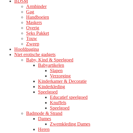
BDSM
Armbinder
Gag
Handboeien
Maskers
Overig
Seks Pakket
Touw
Zweep
Hoofdpagina
Niet erotische gadgets
Baby, Kind & Speelgoed
Babyartikelen
Slapen
Verzorging
Kinderkamer & Decoratie
Kinderkleding
Speelgoed
Educatief speelgoed
Knuffels
Speelgoed
Badmode & Strand
Dames
Zwemkleding Dames
Heren