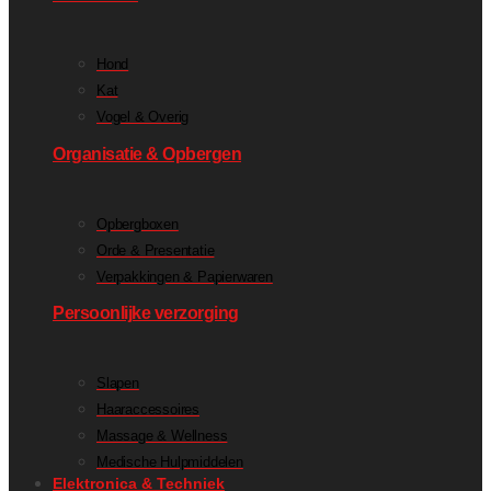
Hond
Kat
Vogel & Overig
Organisatie & Opbergen
Opbergboxen
Orde & Presentatie
Verpakkingen & Papierwaren
Persoonlijke verzorging
Slapen
Haaraccessoires
Massage & Wellness
Medische Hulpmiddelen
Elektronica & Techniek