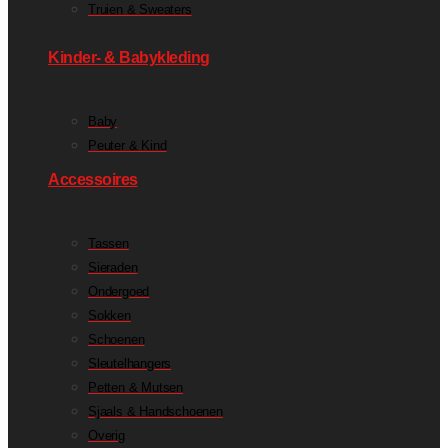
Truien & Sweaters
Kinder- & Babykleding
Baby
Peuter & Kind
Accessoires
Tassen
Sieraden
Ondergoed
Sokken
Schoenen
Sleutelhangers
Petten & Mutsen
Sjaals & Handschoenen
Overig