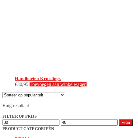
Handboeien Kruislings
€
30,95
Toevoegen aan winkelwagen
Enig resultaat
FILTER OP PRIJS
Min.
Max.
Filter
prijs
prijs
PRODUCT CATEGORIEËN