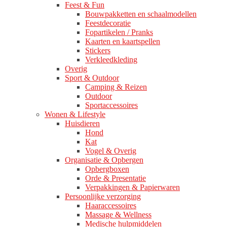
Feest & Fun
Bouwpakketten en schaalmodellen
Feestdecoratie
Fopartikelen / Pranks
Kaarten en kaartspellen
Stickers
Verkleedkleding
Overig
Sport & Outdoor
Camping & Reizen
Outdoor
Sportaccessoires
Wonen & Lifestyle
Huisdieren
Hond
Kat
Vogel & Overig
Organisatie & Opbergen
Opbergboxen
Orde & Presentatie
Verpakkingen & Papierwaren
Persoonlijke verzorging
Haaraccessoires
Massage & Wellness
Medische hulpmiddelen