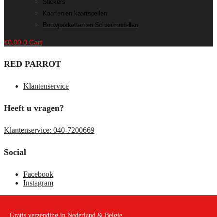
Stickers
Kaarten en kaartspellen
Bouwpakketten en Schaalmodellen
€
0,00
0
Cart
RED PARROT
Klantenservice
Heeft u vragen?
Klantenservice: 040-7200669
Social
Facebook
Instagram
Gratis verzending in Nederland & Belgie