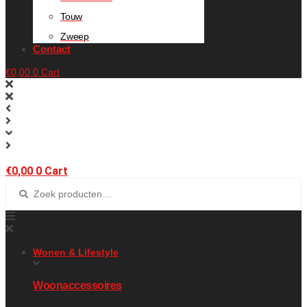
Touw
Zweep
Contact
€
0,00
0
Cart
€
0,00
0
Cart
Wonen & Lifestyle
Woonaccessoires