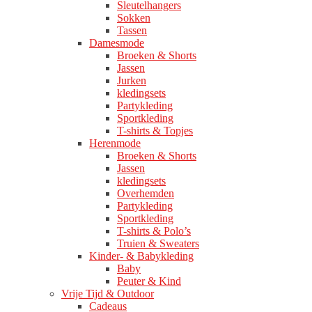
Sleutelhangers
Sokken
Tassen
Damesmode
Broeken & Shorts
Jassen
Jurken
kledingsets
Partykleding
Sportkleding
T-shirts & Topjes
Herenmode
Broeken & Shorts
Jassen
kledingsets
Overhemden
Partykleding
Sportkleding
T-shirts & Polo’s
Truien & Sweaters
Kinder- & Babykleding
Baby
Peuter & Kind
Vrije Tijd & Outdoor
Cadeaus