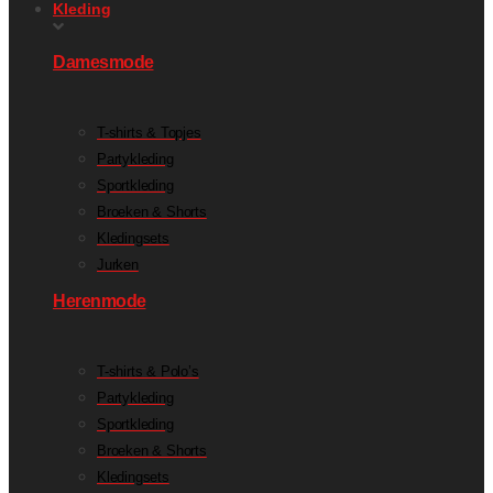
Kleding
Damesmode
T-shirts & Topjes
Partykleding
Sportkleding
Broeken & Shorts
Kledingsets
Jurken
Herenmode
T-shirts & Polo’s
Partykleding
Sportkleding
Broeken & Shorts
Kledingsets