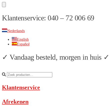
Skip
Skip
Klantenservice: 040 – 72 006 69
to
to
navigation
content
Nederlands
English
Español
✓ Vandaag besteld, morgen in huis ✓ 
Klantenservice
Afrekenen