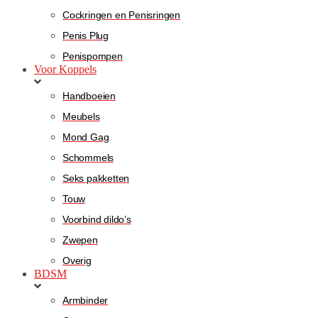
Cockringen en Penisringen
Penis Plug
Penispompen
Voor Koppels
Handboeien
Meubels
Mond Gag
Schommels
Seks pakketten
Touw
Voorbind dildo’s
Zwepen
Overig
BDSM
Armbinder