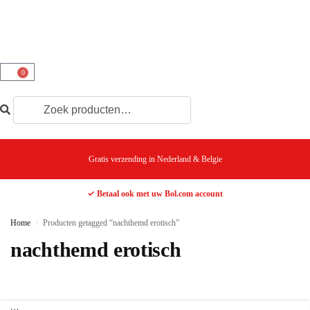
0
Gratis verzending in Nederland & Belgie
✓ Betaal ook met uw Bol.com account
Home
Producten getagged “nachthemd erotisch”
/
nachthemd erotisch