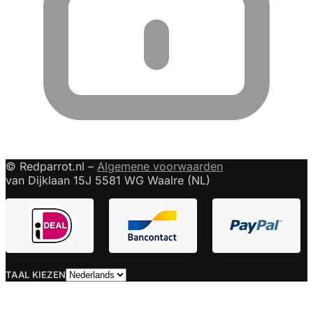
© Redparrot.nl –
Algemene voorwaarden
van Dijklaan 15J 5581 WG Waalre (NL)
Taal
TAAL KIEZEN
kiezen