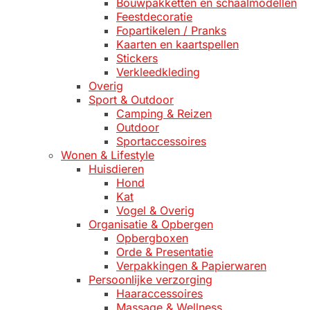
Bouwpakketten en schaalmodellen
Feestdecoratie
Fopartikelen / Pranks
Kaarten en kaartspellen
Stickers
Verkleedkleding
Overig
Sport & Outdoor
Camping & Reizen
Outdoor
Sportaccessoires
Wonen & Lifestyle
Huisdieren
Hond
Kat
Vogel & Overig
Organisatie & Opbergen
Opbergboxen
Orde & Presentatie
Verpakkingen & Papierwaren
Persoonlijke verzorging
Haaraccessoires
Massage & Wellness