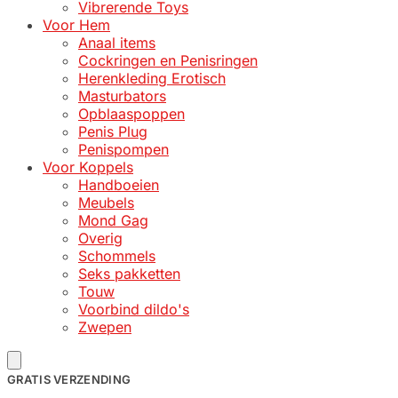
Vibrerende Toys
Voor Hem
Anaal items
Cockringen en Penisringen
Herenkleding Erotisch
Masturbators
Opblaaspoppen
Penis Plug
Penispompen
Voor Koppels
Handboeien
Meubels
Mond Gag
Overig
Schommels
Seks pakketten
Touw
Voorbind dildo's
Zwepen
GRATIS VERZENDING