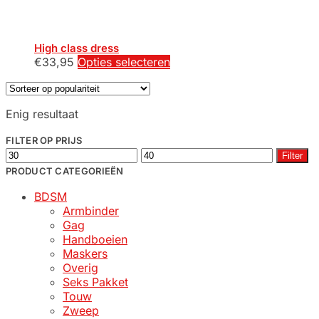
High class dress
Dit
€
33,95
Opties selecteren
product
heeft
meerdere
Enig resultaat
variaties.
Deze
FILTER OP PRIJS
optie
Min.
Max.
Filter
kan
prijs
prijs
PRODUCT CATEGORIEËN
gekozen
worden
BDSM
op
Armbinder
de
Gag
productpagina
Handboeien
Maskers
Overig
Seks Pakket
Touw
Zweep