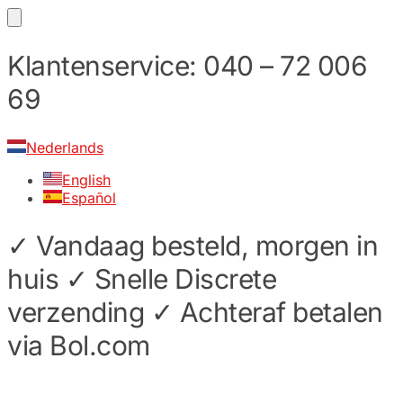
Skip
Skip
Klantenservice: 040 – 72 006
to
to
69
navigation
content
Nederlands
English
Español
✓ Vandaag besteld, morgen in
huis ✓ Snelle Discrete
verzending ✓ Achteraf betalen
via Bol.com