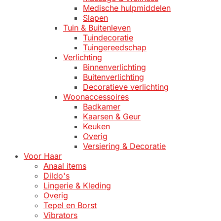
Medische hulpmiddelen
Slapen
Tuin & Buitenleven
Tuindecoratie
Tuingereedschap
Verlichting
Binnenverlichting
Buitenverlichting
Decoratieve verlichting
Woonaccessoires
Badkamer
Kaarsen & Geur
Keuken
Overig
Versiering & Decoratie
Voor Haar
Anaal items
Dildo's
Lingerie & Kleding
Overig
Tepel en Borst
Vibrators