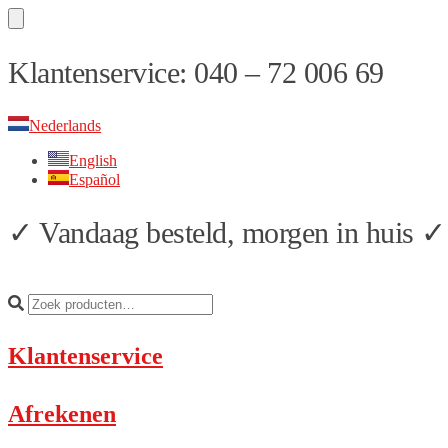
Skip
Skip
Klantenservice: 040 – 72 006 69
to
to
navigation
content
Nederlands
English
Español
✓ Vandaag besteld, morgen in huis ✓ 
Klantenservice
Afrekenen