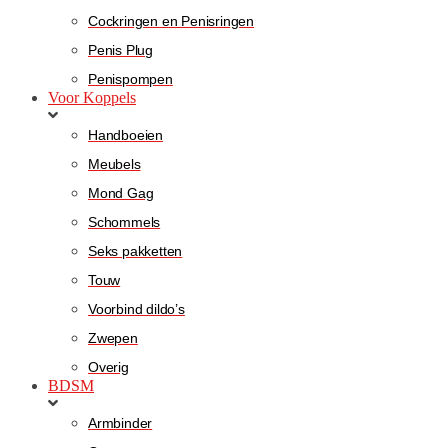
Cockringen en Penisringen
Penis Plug
Penispompen
Voor Koppels
Handboeien
Meubels
Mond Gag
Schommels
Seks pakketten
Touw
Voorbind dildo’s
Zwepen
Overig
BDSM
Armbinder