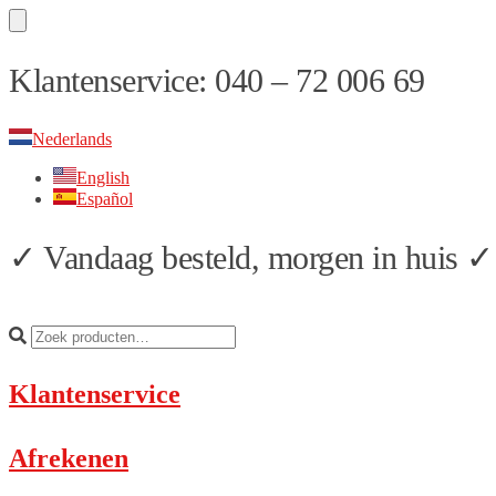
Skip
Skip
Klantenservice: 040 – 72 006 69
to
to
navigation
content
Nederlands
English
Español
✓ Vandaag besteld, morgen in huis ✓ 
Klantenservice
Afrekenen