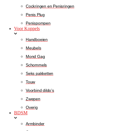
Cockringen en Penisringen
Penis Plug
Penispompen
Voor Koppels
Handboeien
Meubels
Mond Gag
Schommels
Seks pakketten
Touw
Voorbind dildo’s
Zwepen
Overig
BDSM
Armbinder