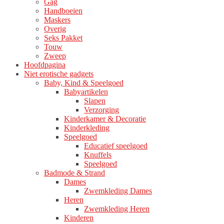
Gag
Handboeien
Maskers
Overig
Seks Pakket
Touw
Zweep
Hoofdpagina
Niet erotische gadgets
Baby, Kind & Speelgoed
Babyartikelen
Slapen
Verzorging
Kinderkamer & Decoratie
Kinderkleding
Speelgoed
Educatief speelgoed
Knuffels
Speelgoed
Badmode & Strand
Dames
Zwemkleding Dames
Heren
Zwemkleding Heren
Kinderen