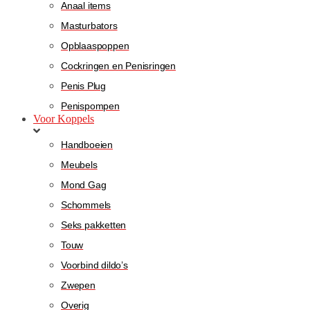
Anaal items
Masturbators
Opblaaspoppen
Cockringen en Penisringen
Penis Plug
Penispompen
Voor Koppels
Handboeien
Meubels
Mond Gag
Schommels
Seks pakketten
Touw
Voorbind dildo’s
Zwepen
Overig