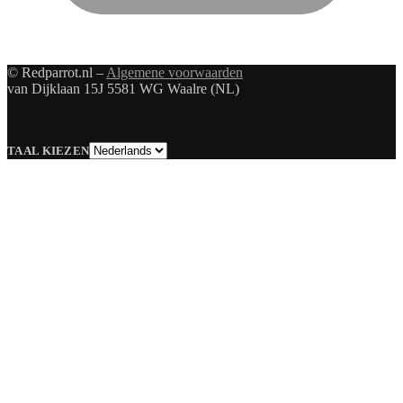
© Redparrot.nl –
Algemene voorwaarden
van Dijklaan 15J 5581 WG Waalre (NL)
Taal
TAAL KIEZEN
kiezen