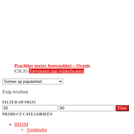
Prachtige motor bouwpakket – Oranje
€
58,95
Toevoegen aan winkelwagen
Enig resultaat
FILTER OP PRIJS
Min.
Max.
Filter
prijs
prijs
PRODUCT CATEGORIEËN
BDSM
Armbinder