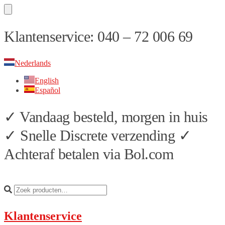
Skip
Skip
Klantenservice: 040 – 72 006 69
to
to
navigation
content
Nederlands
English
Español
✓ Vandaag besteld, morgen in huis
✓ Snelle Discrete verzending ✓
Achteraf betalen via Bol.com
Klantenservice