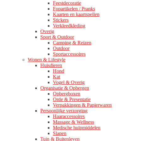
Feestdecoratie
Fopartikelen / Pranks
Kaarten en kaartspellen
Stickers
Verkleedkleding
Overig
Sport & Outdoor
Camping & Reizen
Outdoor
Sportaccessoires
Wonen & Lifestyle
Huisdieren
Hond
Kat
Vogel & Overig
Organisatie & Opbergen
Opbergboxen
Orde & Presentatie
Verpakkingen & Papierwaren
Persoonlijke verzorging
Haaraccessoires
Massage & Wellness
Medische hulpmiddelen
Slapen
Tuin & Buitenleven