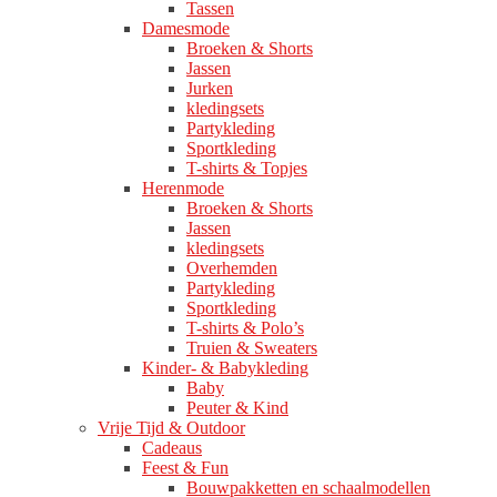
Tassen
Damesmode
Broeken & Shorts
Jassen
Jurken
kledingsets
Partykleding
Sportkleding
T-shirts & Topjes
Herenmode
Broeken & Shorts
Jassen
kledingsets
Overhemden
Partykleding
Sportkleding
T-shirts & Polo’s
Truien & Sweaters
Kinder- & Babykleding
Baby
Peuter & Kind
Vrije Tijd & Outdoor
Cadeaus
Feest & Fun
Bouwpakketten en schaalmodellen