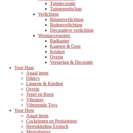
Tuindecoratie
Tuingereedschap
Verlichting
Binnenverlichting
Buitenverlichting
Decoratieve verlichting
Woonaccessoires
Badkamer
Kaarsen & Geur
Keuken
Overig
Versiering & Decoratie
Voor Haar
Anaal items
Dildo's
Lingerie & Kleding
Overig
Tepel en Borst
Vibrators
Vibrerende Toys
Voor Hem
Anaal items
Cockringen en Penisringen
Herenkleding Erotisch
Masturbators