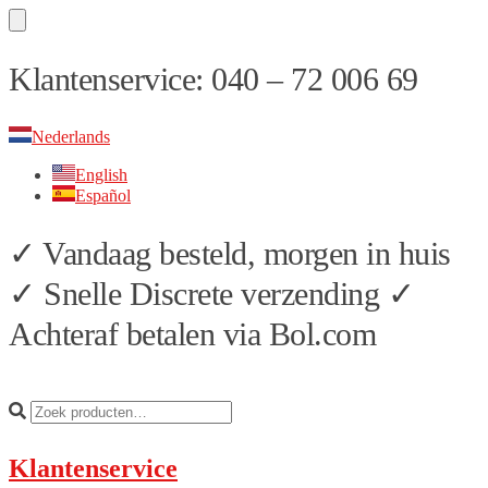
Skip
Skip
Klantenservice: 040 – 72 006 69
to
to
navigation
content
Nederlands
English
Español
✓ Vandaag besteld, morgen in huis
✓ Snelle Discrete verzending ✓
Achteraf betalen via Bol.com
Klantenservice