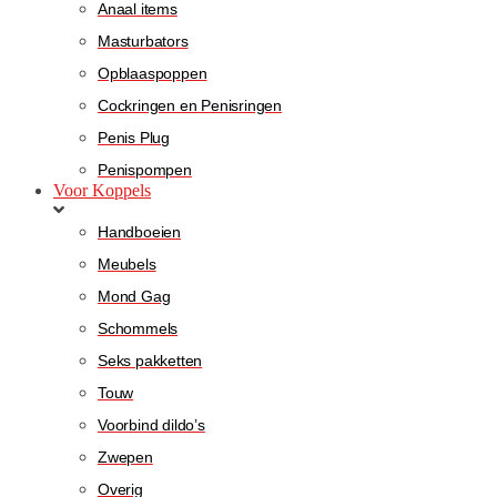
Anaal items
Masturbators
Opblaaspoppen
Cockringen en Penisringen
Penis Plug
Penispompen
Voor Koppels
Handboeien
Meubels
Mond Gag
Schommels
Seks pakketten
Touw
Voorbind dildo’s
Zwepen
Overig