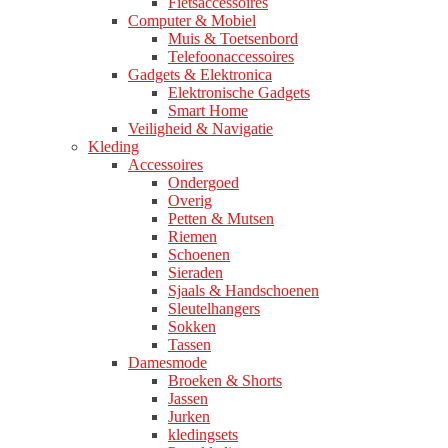
Fietsaccessoires
Computer & Mobiel
Muis & Toetsenbord
Telefoonaccessoires
Gadgets & Elektronica
Elektronische Gadgets
Smart Home
Veiligheid & Navigatie
Kleding
Accessoires
Ondergoed
Overig
Petten & Mutsen
Riemen
Schoenen
Sieraden
Sjaals & Handschoenen
Sleutelhangers
Sokken
Tassen
Damesmode
Broeken & Shorts
Jassen
Jurken
kledingsets