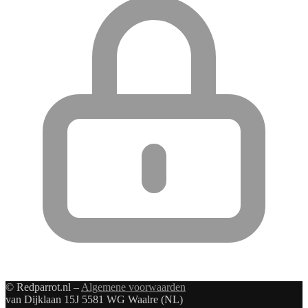
© Redparrot.nl –
Algemene voorwaarden
van Dijklaan 15J 5581 WG Waalre (NL)