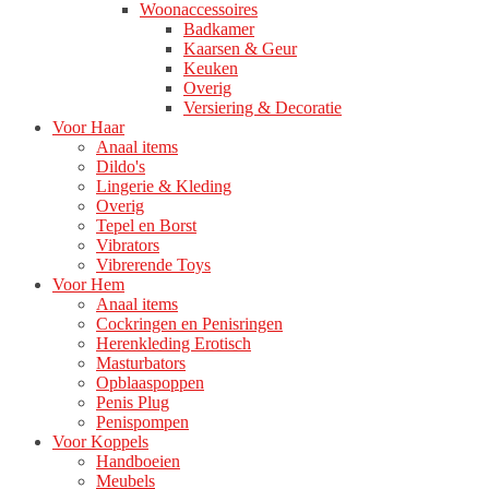
Woonaccessoires
Badkamer
Kaarsen & Geur
Keuken
Overig
Versiering & Decoratie
Voor Haar
Anaal items
Dildo's
Lingerie & Kleding
Overig
Tepel en Borst
Vibrators
Vibrerende Toys
Voor Hem
Anaal items
Cockringen en Penisringen
Herenkleding Erotisch
Masturbators
Opblaaspoppen
Penis Plug
Penispompen
Voor Koppels
Handboeien
Meubels