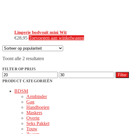
Lingerie bodysuit mini Wit
€
28,95
Toevoegen aan winkelwagen
Gesorteerd
Toont alle 2 resultaten
op
populariteit
FILTER OP PRIJS
Min.
Max.
Filter
prijs
prijs
PRODUCT CATEGORIEËN
BDSM
Armbinder
Gag
Handboeien
Maskers
Overig
Seks Pakket
Touw