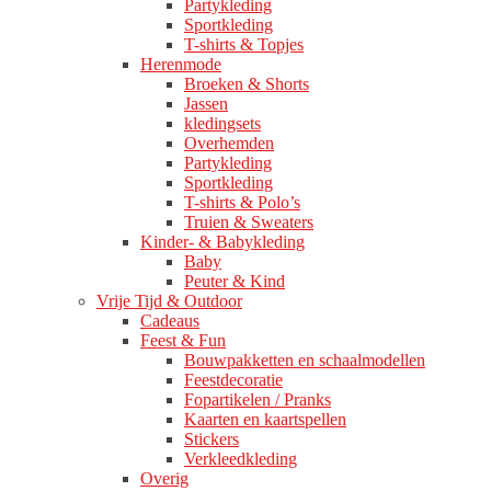
Partykleding
Sportkleding
T-shirts & Topjes
Herenmode
Broeken & Shorts
Jassen
kledingsets
Overhemden
Partykleding
Sportkleding
T-shirts & Polo’s
Truien & Sweaters
Kinder- & Babykleding
Baby
Peuter & Kind
Vrije Tijd & Outdoor
Cadeaus
Feest & Fun
Bouwpakketten en schaalmodellen
Feestdecoratie
Fopartikelen / Pranks
Kaarten en kaartspellen
Stickers
Verkleedkleding
Overig