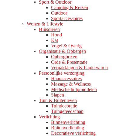
Sport & Outdoor
Camping & Reizen
Outdoor
Sportaccessoires
Wonen & Lifestyle
Huisdieren
Hond
Kat
Vogel & Overig
Organisatie & Opbergen
Opbergboxen
Orde & Presentatie
Verpakkingen & Papierwaren
Persoonlijke verzorging
Haaraccessoires
Massage & Wellness
Medische hulpmiddelen
Slapen
Tuin & Buitenleven
Tuindecoratie
Tuingereedschap
Verlichting
Binnenverlichting
Buitenverlichting
Decoratieve verlichting