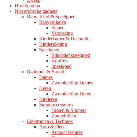
Zweep
Hoofdpagina
Niet erotische gadgets
Baby, Kind & Speelgoed
Babyartikelen
Slapen
Verzorging
Kinderkamer & Decoratie
Kinderkleding
Speelgoed
Educatief speelgoed
Knuffels
Speelgoed
Badmode & Strand
Dames
Zwemkleding Dames
Heren
Zwemkleding Heren
Kinderen
Strandaccessoires
Tassen & Slippers
Zonnebrillen
Elektronica & Techniek
Auto & Fiets
Autoaccessoires