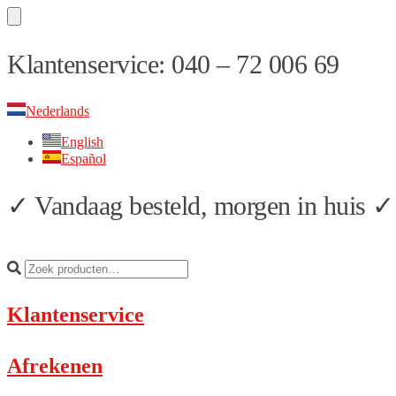
Skip
Skip
Klantenservice: 040 – 72 006 69
to
to
navigation
content
Nederlands
English
Español
✓ Vandaag besteld, morgen in huis ✓ 
Klantenservice
Afrekenen