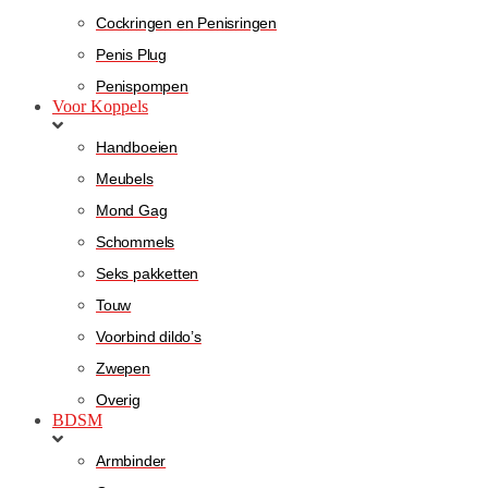
Cockringen en Penisringen
Penis Plug
Penispompen
Voor Koppels
Handboeien
Meubels
Mond Gag
Schommels
Seks pakketten
Touw
Voorbind dildo’s
Zwepen
Overig
BDSM
Armbinder