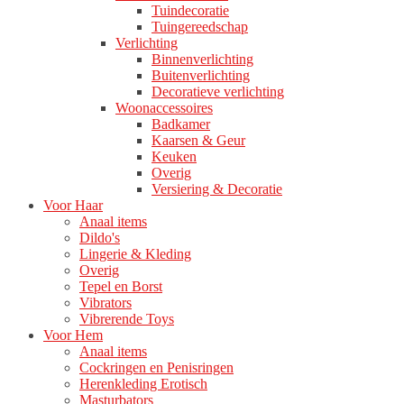
Tuindecoratie
Tuingereedschap
Verlichting
Binnenverlichting
Buitenverlichting
Decoratieve verlichting
Woonaccessoires
Badkamer
Kaarsen & Geur
Keuken
Overig
Versiering & Decoratie
Voor Haar
Anaal items
Dildo's
Lingerie & Kleding
Overig
Tepel en Borst
Vibrators
Vibrerende Toys
Voor Hem
Anaal items
Cockringen en Penisringen
Herenkleding Erotisch
Masturbators