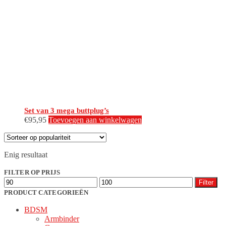
Set van 3 mega buttplug’s
€
95,95
Toevoegen aan winkelwagen
Enig resultaat
FILTER OP PRIJS
Min.
Max.
Filter
prijs
prijs
PRODUCT CATEGORIEËN
BDSM
Armbinder