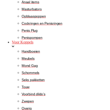
Anaal items
Masturbators
Opblaaspoppen
Cockringen en Penisringen
Penis Plug
Penispompen
Voor Koppels
Handboeien
Meubels
Mond Gag
Schommels
Seks pakketten
Touw
Voorbind dildo’s
Zwepen
Overig