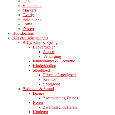
Gag
Handboeien
Maskers
Overig
Seks Pakket
Touw
Zweep
Hoofdpagina
Niet erotische gadgets
Baby, Kind & Speelgoed
Babyartikelen
Slapen
Verzorging
Kinderkamer & Decoratie
Kinderkleding
Speelgoed
Educatief speelgoed
Knuffels
Speelgoed
Badmode & Strand
Dames
Zwemkleding Dames
Heren
Zwemkleding Heren
Kinderen