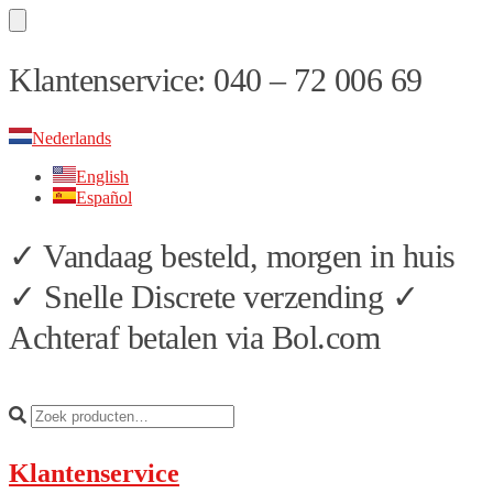
Skip
Skip
Klantenservice: 040 – 72 006 69
to
to
navigation
content
Nederlands
English
Español
✓ Vandaag besteld, morgen in huis
✓ Snelle Discrete verzending ✓
Achteraf betalen via Bol.com
Klantenservice