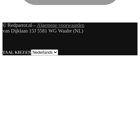
© Redparrot.nl –
Algemene voorwaarden
van Dijklaan 15J 5581 WG Waalre (NL)
Taal
TAAL KIEZEN
kiezen