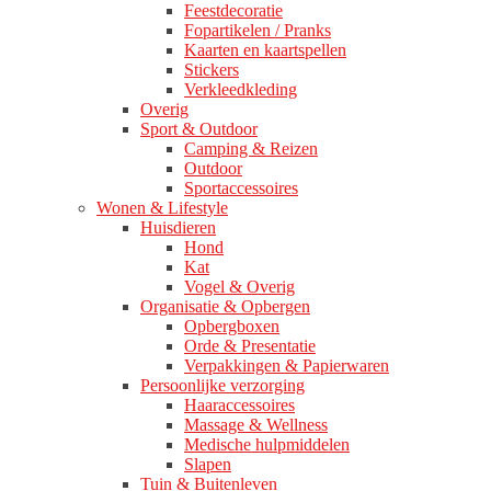
Feestdecoratie
Fopartikelen / Pranks
Kaarten en kaartspellen
Stickers
Verkleedkleding
Overig
Sport & Outdoor
Camping & Reizen
Outdoor
Sportaccessoires
Wonen & Lifestyle
Huisdieren
Hond
Kat
Vogel & Overig
Organisatie & Opbergen
Opbergboxen
Orde & Presentatie
Verpakkingen & Papierwaren
Persoonlijke verzorging
Haaraccessoires
Massage & Wellness
Medische hulpmiddelen
Slapen
Tuin & Buitenleven