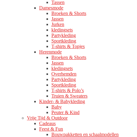
Tassen
Damesmode
Broeken & Shorts
Jassen
Jurken
kledingsets
Partykleding
Sportkleding
T-shirts & Topjes
Herenmode
Broeken & Shorts
Jassen
kledingsets
Overhemden
Partykleding
Sportkleding
T-shirts & Polo’s
Truien & Sweaters
Kinder- & Babykleding
Baby
Peuter & Kind
Vrije Tijd & Outdoor
Cadeaus
Feest & Fun
Bouwpakketten en schaalmodellen