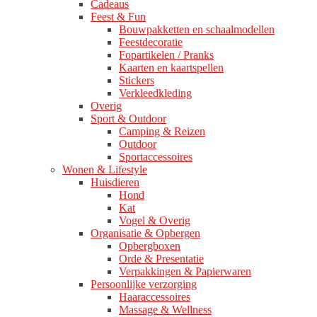
Cadeaus
Feest & Fun
Bouwpakketten en schaalmodellen
Feestdecoratie
Fopartikelen / Pranks
Kaarten en kaartspellen
Stickers
Verkleedkleding
Overig
Sport & Outdoor
Camping & Reizen
Outdoor
Sportaccessoires
Wonen & Lifestyle
Huisdieren
Hond
Kat
Vogel & Overig
Organisatie & Opbergen
Opbergboxen
Orde & Presentatie
Verpakkingen & Papierwaren
Persoonlijke verzorging
Haaraccessoires
Massage & Wellness