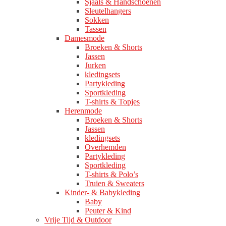
Sjaals & Handschoenen
Sleutelhangers
Sokken
Tassen
Damesmode
Broeken & Shorts
Jassen
Jurken
kledingsets
Partykleding
Sportkleding
T-shirts & Topjes
Herenmode
Broeken & Shorts
Jassen
kledingsets
Overhemden
Partykleding
Sportkleding
T-shirts & Polo’s
Truien & Sweaters
Kinder- & Babykleding
Baby
Peuter & Kind
Vrije Tijd & Outdoor