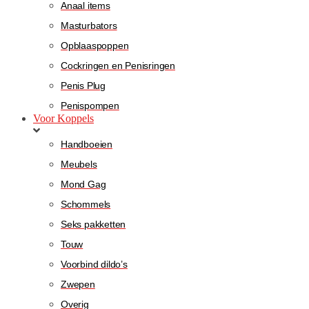
Anaal items
Masturbators
Opblaaspoppen
Cockringen en Penisringen
Penis Plug
Penispompen
Voor Koppels
Handboeien
Meubels
Mond Gag
Schommels
Seks pakketten
Touw
Voorbind dildo’s
Zwepen
Overig