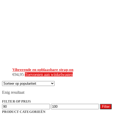
Vibrerende en opblaasbare strap-on
€
94,95
Toevoegen aan winkelwagen
Enig resultaat
FILTER OP PRIJS
Min.
Max.
Filter
prijs
prijs
PRODUCT CATEGORIEËN