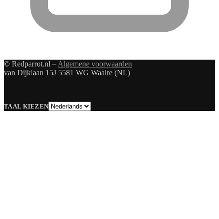
© Redparrot.nl –
Algemene voorwaarden
van Dijklaan 15J 5581 WG Waalre (NL)
Taal
TAAL KIEZEN
kiezen