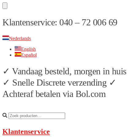
Skip
Skip
Klantenservice: 040 – 72 006 69
to
to
navigation
content
Nederlands
English
Español
✓ Vandaag besteld, morgen in huis
✓ Snelle Discrete verzending ✓
Achteraf betalen via Bol.com
Klantenservice