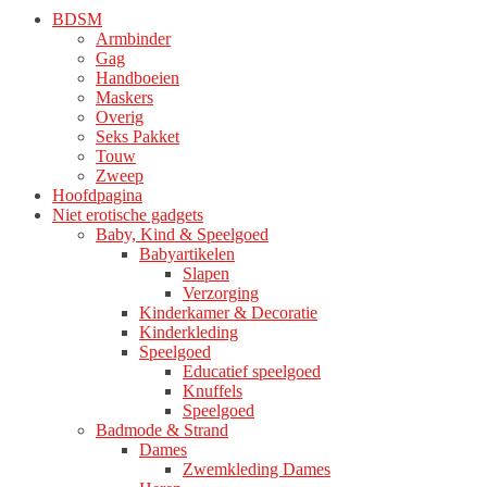
BDSM
Armbinder
Gag
Handboeien
Maskers
Overig
Seks Pakket
Touw
Zweep
Hoofdpagina
Niet erotische gadgets
Baby, Kind & Speelgoed
Babyartikelen
Slapen
Verzorging
Kinderkamer & Decoratie
Kinderkleding
Speelgoed
Educatief speelgoed
Knuffels
Speelgoed
Badmode & Strand
Dames
Zwemkleding Dames