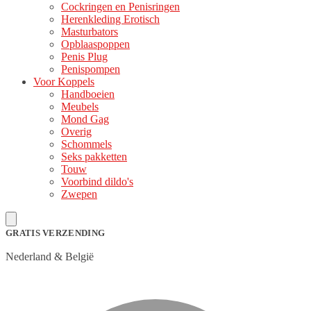
Cockringen en Penisringen
Herenkleding Erotisch
Masturbators
Opblaaspoppen
Penis Plug
Penispompen
Voor Koppels
Handboeien
Meubels
Mond Gag
Overig
Schommels
Seks pakketten
Touw
Voorbind dildo's
Zwepen
GRATIS VERZENDING
Nederland & België