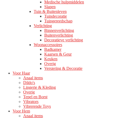
Medische hulpmiddelen
Slapen
Tuin & Buitenleven
Tuindecoratie
Tuingereedschap
Verlichting
Binnenverlichting
Buitenverlichting
Decoratieve verlichting
Woonaccessoires
Badkamer
Kaarsen & Geur
Keuken
Overig
Versiering & Decoratie
Voor Haar
Anaal items
Dildo's
Lingerie & Kleding
Overig
Tepel en Borst
Vibrators
Vibrerende Toys
Voor Hem
Anaal items