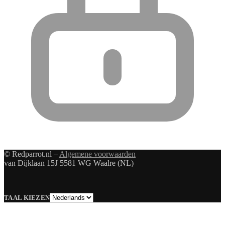
© Redparrot.nl –
Algemene voorwaarden
van Dijklaan 15J 5581 WG Waalre (NL)
Taal
TAAL KIEZEN
kiezen