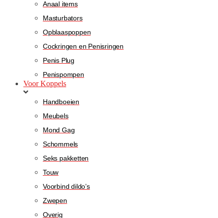
Anaal items
Masturbators
Opblaaspoppen
Cockringen en Penisringen
Penis Plug
Penispompen
Voor Koppels
Handboeien
Meubels
Mond Gag
Schommels
Seks pakketten
Touw
Voorbind dildo’s
Zwepen
Overig