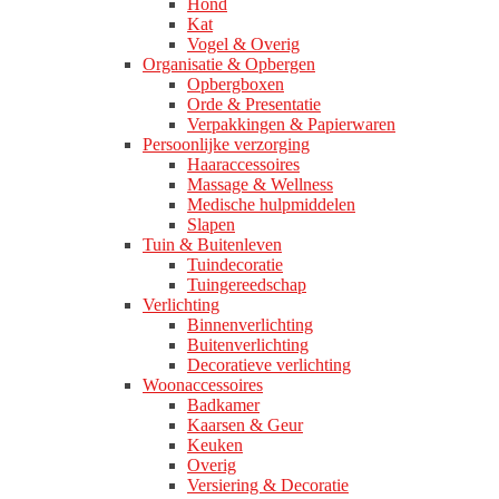
Hond
Kat
Vogel & Overig
Organisatie & Opbergen
Opbergboxen
Orde & Presentatie
Verpakkingen & Papierwaren
Persoonlijke verzorging
Haaraccessoires
Massage & Wellness
Medische hulpmiddelen
Slapen
Tuin & Buitenleven
Tuindecoratie
Tuingereedschap
Verlichting
Binnenverlichting
Buitenverlichting
Decoratieve verlichting
Woonaccessoires
Badkamer
Kaarsen & Geur
Keuken
Overig
Versiering & Decoratie