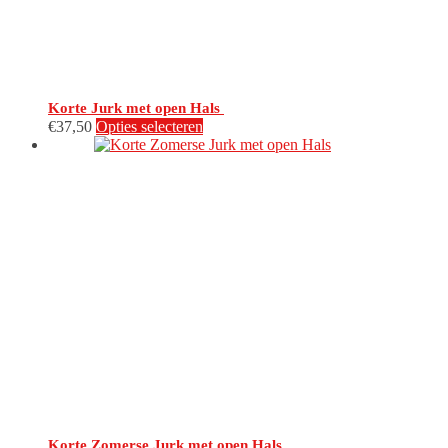
productpagina
Korte Jurk met open Hals
Dit
€
37,50
Opties selecteren
product
heeft
meerdere
variaties.
Deze
optie
kan
gekozen
worden
op
de
productpagina
Korte Zomerse Jurk met open Hals