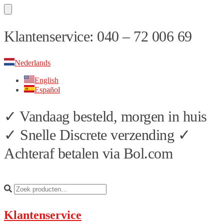
Skip
Skip
Klantenservice: 040 – 72 006 69
to
to
navigation
content
Nederlands
English
Español
✓ Vandaag besteld, morgen in huis
✓ Snelle Discrete verzending ✓
Achteraf betalen via Bol.com
Klantenservice