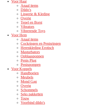
Voor Haar
Anaal items
Dildo's
Lingerie & Kleding
Overig
Tepel en Borst
Vibrators
Vibrerende Toys
Voor Hem
Anaal items
Cockringen en Penisringen
Herenkleding Erotisch
Masturbators
Opblaaspoppen
Penis Plug
Penispompen
Voor Koppels
Handboeien
Meubels
Mond Gag
Overig
Schommels
Seks pakketten
Touw
Voorbind dildo's