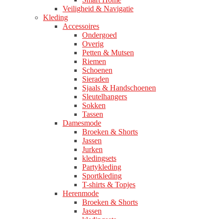
Veiligheid & Navigatie
Kleding
Accessoires
Ondergoed
Overig
Petten & Mutsen
Riemen
Schoenen
Sieraden
Sjaals & Handschoenen
Sleutelhangers
Sokken
Tassen
Damesmode
Broeken & Shorts
Jassen
Jurken
kledingsets
Partykleding
Sportkleding
T-shirts & Topjes
Herenmode
Broeken & Shorts
Jassen