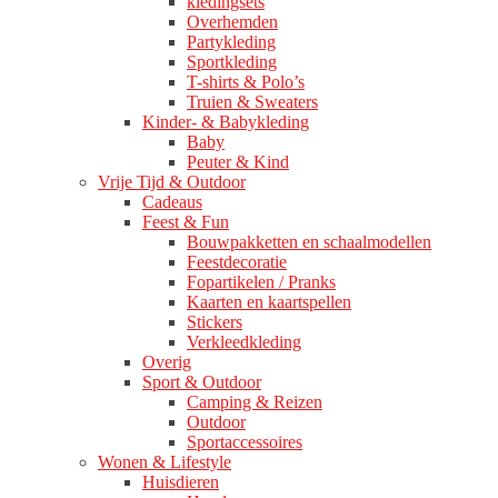
kledingsets
Overhemden
Partykleding
Sportkleding
T-shirts & Polo’s
Truien & Sweaters
Kinder- & Babykleding
Baby
Peuter & Kind
Vrije Tijd & Outdoor
Cadeaus
Feest & Fun
Bouwpakketten en schaalmodellen
Feestdecoratie
Fopartikelen / Pranks
Kaarten en kaartspellen
Stickers
Verkleedkleding
Overig
Sport & Outdoor
Camping & Reizen
Outdoor
Sportaccessoires
Wonen & Lifestyle
Huisdieren