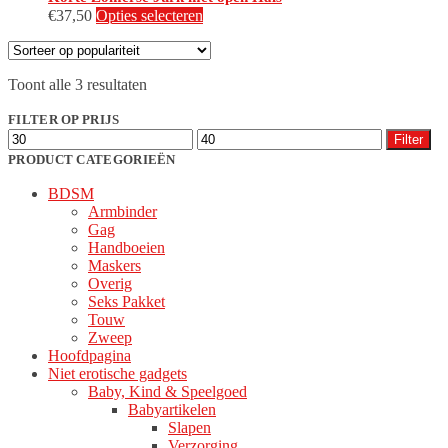
Dit
€
37,50
Opties selecteren
product
heeft
meerdere
Gesorteerd
Toont alle 3 resultaten
variaties.
op
Deze
populariteit
FILTER OP PRIJS
optie
Min.
Max.
kan
Filter
prijs
prijs
gekozen
PRODUCT CATEGORIEËN
worden
BDSM
op
Armbinder
de
Gag
productpagina
Handboeien
Maskers
Overig
Seks Pakket
Touw
Zweep
Hoofdpagina
Niet erotische gadgets
Baby, Kind & Speelgoed
Babyartikelen
Slapen
Verzorging