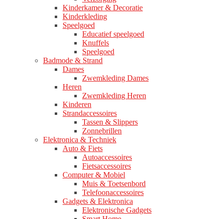
Kinderkamer & Decoratie
Kinderkleding
Speelgoed
Educatief speelgoed
Knuffels
Speelgoed
Badmode & Strand
Dames
Zwemkleding Dames
Heren
Zwemkleding Heren
Kinderen
Strandaccessoires
Tassen & Slippers
Zonnebrillen
Elektronica & Techniek
Auto & Fiets
Autoaccessoires
Fietsaccessoires
Computer & Mobiel
Muis & Toetsenbord
Telefoonaccessoires
Gadgets & Elektronica
Elektronische Gadgets
Smart Home