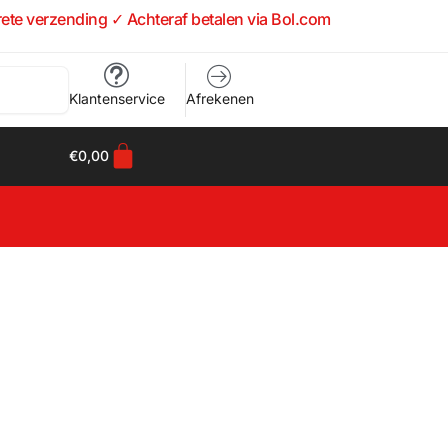
rete verzending ✓ Achteraf betalen via Bol.com
Klantenservice
Afrekenen
€
0,00