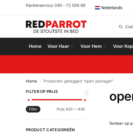
English
Klantenservice: 040 – 72 006 69
Nederlands
Español
Home
Voor Haar
Voor Hem
Voor Kop
Home
Producten getagged “open penisgat”
/
ope
FILTER OP PRIJS
Prijs:
€20
—
€30
Filter
PRODUCT CATEGORIEËN