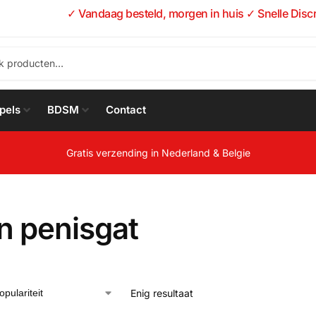
✓ Vandaag besteld, morgen in huis ✓ Snelle Disc
pels
BDSM
Contact
Gratis verzending in Nederland & Belgie
n penisgat
Enig resultaat