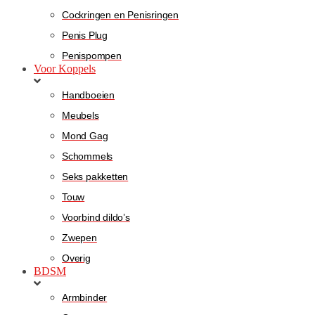
Cockringen en Penisringen
Penis Plug
Penispompen
Voor Koppels
Handboeien
Meubels
Mond Gag
Schommels
Seks pakketten
Touw
Voorbind dildo’s
Zwepen
Overig
BDSM
Armbinder