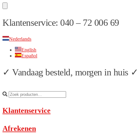
Skip
Skip
Klantenservice: 040 – 72 006 69
to
to
navigation
content
Nederlands
English
Español
✓ Vandaag besteld, morgen in huis ✓ 
Klantenservice
Afrekenen