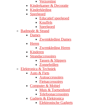
Verzorging
Kinderkamer & Decoratie
Kinderkleding
Speelgoed
Educatief speelgoed
Knuffels
Speelgoed
Badmode & Strand
Dames
Zwemkleding Dames
Heren
Zwemkleding Heren
Kinderen
Strandaccessoires
Tassen & Slippers
Zonnebrillen
Elektronica & Techniek
Auto & Fiets
Autoaccessoires
Fietsaccessoires
Computer & Mobiel
Muis & Toetsenbord
Telefoonaccessoires
Gadgets & Elektronica
Elektronische Gadgets