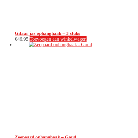
Gitaar jas ophanghaak – 3 stuks
€
46,95
Toevoegen aan winkelwagen
Zeepaard ophanghaak – Goud