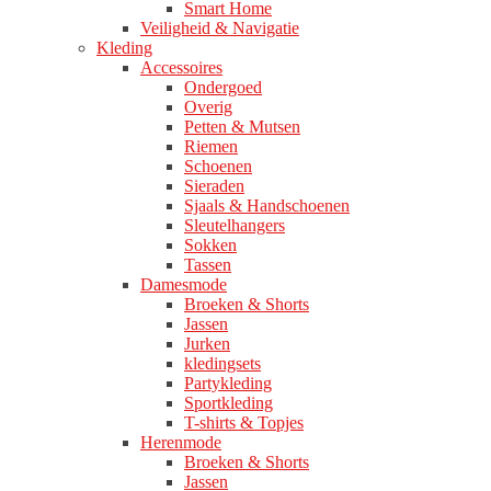
Smart Home
Veiligheid & Navigatie
Kleding
Accessoires
Ondergoed
Overig
Petten & Mutsen
Riemen
Schoenen
Sieraden
Sjaals & Handschoenen
Sleutelhangers
Sokken
Tassen
Damesmode
Broeken & Shorts
Jassen
Jurken
kledingsets
Partykleding
Sportkleding
T-shirts & Topjes
Herenmode
Broeken & Shorts
Jassen