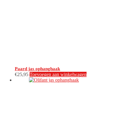
Paard jas ophanghaak
€
25,95
Toevoegen aan winkelwagen