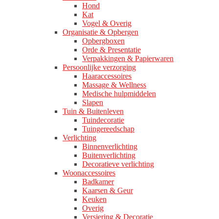
Hond
Kat
Vogel & Overig
Organisatie & Opbergen
Opbergboxen
Orde & Presentatie
Verpakkingen & Papierwaren
Persoonlijke verzorging
Haaraccessoires
Massage & Wellness
Medische hulpmiddelen
Slapen
Tuin & Buitenleven
Tuindecoratie
Tuingereedschap
Verlichting
Binnenverlichting
Buitenverlichting
Decoratieve verlichting
Woonaccessoires
Badkamer
Kaarsen & Geur
Keuken
Overig
Versiering & Decoratie