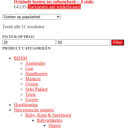
Originele houten jas ophanghaak – 4 stuks
€
43,95
Toevoegen aan winkelwagen
Gesorteerd
Toont alle 11 resultaten
op
populariteit
FILTER OP PRIJS
Min.
Max.
Filter
prijs
prijs
PRODUCT CATEGORIEËN
BDSM
Armbinder
Gag
Handboeien
Maskers
Overig
Seks Pakket
Touw
Zweep
Hoofdpagina
Niet erotische gadgets
Baby, Kind & Speelgoed
Babyartikelen
Slapen