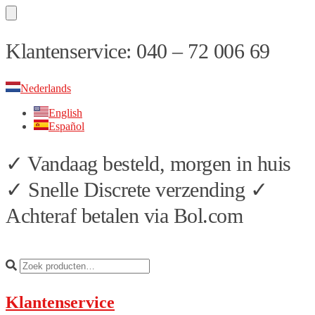
Skip
Skip
Klantenservice: 040 – 72 006 69
to
to
navigation
content
Nederlands
English
Español
✓ Vandaag besteld, morgen in huis
✓ Snelle Discrete verzending ✓
Achteraf betalen via Bol.com
Klantenservice