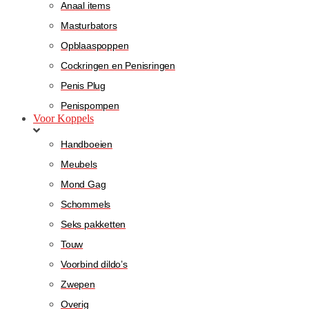
Anaal items
Masturbators
Opblaaspoppen
Cockringen en Penisringen
Penis Plug
Penispompen
Voor Koppels
Handboeien
Meubels
Mond Gag
Schommels
Seks pakketten
Touw
Voorbind dildo’s
Zwepen
Overig