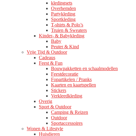
kledingsets
Overhemden
Partykleding
Sportkleding
T-shirts & Polo’s
Truien & Sweaters
Kinder- & Babykleding
Baby
Peuter & Kind
Vrije Tijd & Outdoor
Cadeaus
Feest & Fun
Bouwpakketten en schaalmodellen
Feestdecoratie
Fopartikelen / Pranks
Kaarten en kaartspellen
Stickers
Verkleedkleding
Overig
Sport & Outdoor
Camping & Reizen
Outdoor
Sportaccessoires
Wonen & Lifestyle
Huisdieren