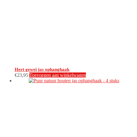
Hert gewei jas ophanghaak
€
23,95
Toevoegen aan winkelwagen