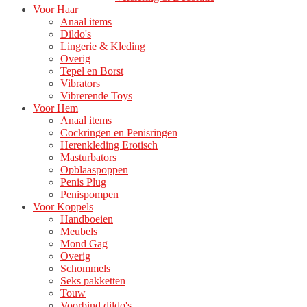
Voor Haar
Anaal items
Dildo's
Lingerie & Kleding
Overig
Tepel en Borst
Vibrators
Vibrerende Toys
Voor Hem
Anaal items
Cockringen en Penisringen
Herenkleding Erotisch
Masturbators
Opblaaspoppen
Penis Plug
Penispompen
Voor Koppels
Handboeien
Meubels
Mond Gag
Overig
Schommels
Seks pakketten
Touw
Voorbind dildo's