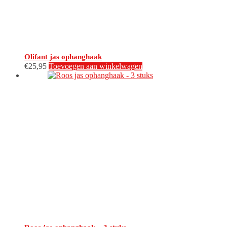
Olifant jas ophanghaak
€
25,95
Toevoegen aan winkelwagen