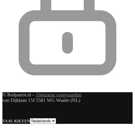
© Redparrot.nl –
Algemene voorwaarden
van Dijklaan 15J 5581 WG Waalre (NL)
Taal
TAAL KIEZEN
kiezen