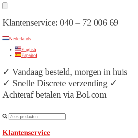
Skip
Skip
Klantenservice: 040 – 72 006 69
to
to
navigation
content
Nederlands
English
Español
✓ Vandaag besteld, morgen in huis
✓ Snelle Discrete verzending ✓
Achteraf betalen via Bol.com
Klantenservice