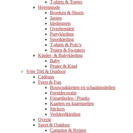
T-shirts & Topjes
Herenmode
Broeken & Shorts
Jassen
kledingsets
Overhemden
Partykleding
Sportkleding
T-shirts & Polo’s
Truien & Sweaters
Kinder- & Babykleding
Baby
Peuter & Kind
Vrije Tijd & Outdoor
Cadeaus
Feest & Fun
Bouwpakketten en schaalmodellen
Feestdecoratie
Fopartikelen / Pranks
Kaarten en kaartspellen
Stickers
Verkleedkleding
Overig
Sport & Outdoor
Camping & Reizen