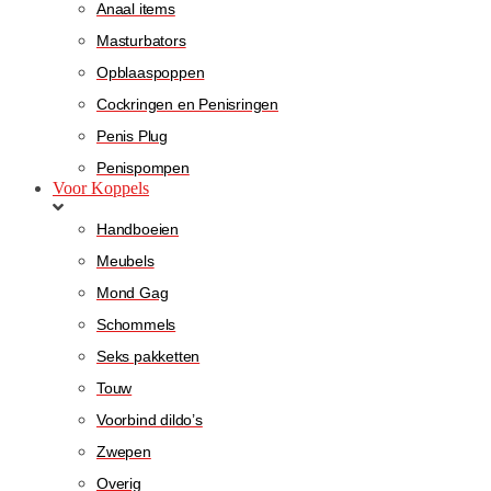
Anaal items
Masturbators
Opblaaspoppen
Cockringen en Penisringen
Penis Plug
Penispompen
Voor Koppels
Handboeien
Meubels
Mond Gag
Schommels
Seks pakketten
Touw
Voorbind dildo’s
Zwepen
Overig