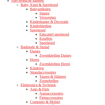
Niet erotische gadgets
Baby, Kind & Speelgoed
Babyartikelen
Slapen
Verzorging
Kinderkamer & Decoratie
Kinderkleding
Speelgoed
Educatief speelgoed
Knuffels
Speelgoed
Badmode & Strand
Dames
Zwemkleding Dames
Heren
Zwemkleding Heren
Kinderen
Strandaccessoires
Tassen & Slippers
Zonnebrillen
Elektronica & Techniek
Auto & Fiets
Autoaccessoires
Fietsaccessoires
Computer & Mobiel