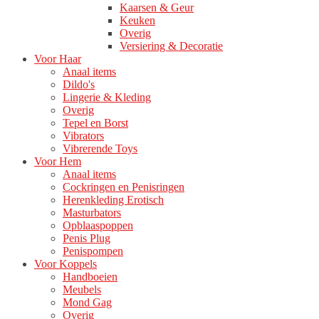
Kaarsen & Geur
Keuken
Overig
Versiering & Decoratie
Voor Haar
Anaal items
Dildo's
Lingerie & Kleding
Overig
Tepel en Borst
Vibrators
Vibrerende Toys
Voor Hem
Anaal items
Cockringen en Penisringen
Herenkleding Erotisch
Masturbators
Opblaaspoppen
Penis Plug
Penispompen
Voor Koppels
Handboeien
Meubels
Mond Gag
Overig