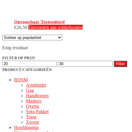
Opvouwbaar Toetsenbord
€
26,50
Toevoegen aan winkelwagen
Enig resultaat
FILTER OP PRIJS
Min.
Max.
Filter
prijs
prijs
PRODUCT CATEGORIEËN
BDSM
Armbinder
Gag
Handboeien
Maskers
Overig
Seks Pakket
Touw
Zweep
Hoofdpagina