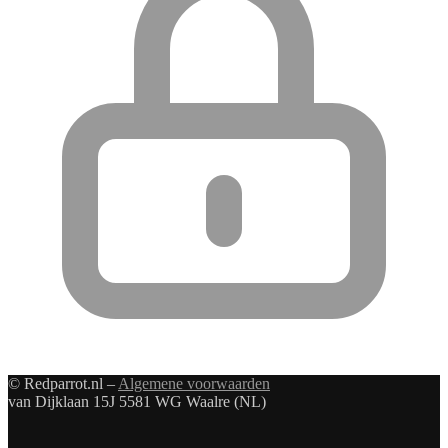
© Redparrot.nl –
Algemene voorwaarden
van Dijklaan 15J 5581 WG Waalre (NL)