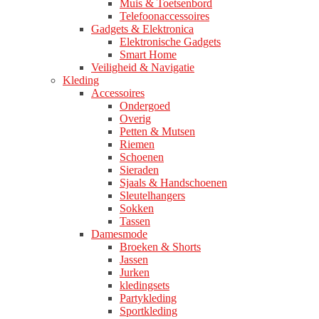
Muis & Toetsenbord
Telefoonaccessoires
Gadgets & Elektronica
Elektronische Gadgets
Smart Home
Veiligheid & Navigatie
Kleding
Accessoires
Ondergoed
Overig
Petten & Mutsen
Riemen
Schoenen
Sieraden
Sjaals & Handschoenen
Sleutelhangers
Sokken
Tassen
Damesmode
Broeken & Shorts
Jassen
Jurken
kledingsets
Partykleding
Sportkleding