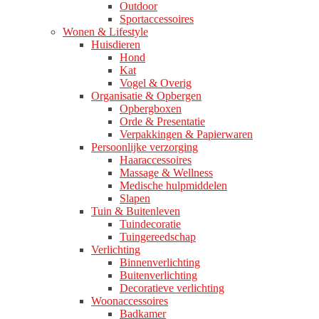
Outdoor
Sportaccessoires
Wonen & Lifestyle
Huisdieren
Hond
Kat
Vogel & Overig
Organisatie & Opbergen
Opbergboxen
Orde & Presentatie
Verpakkingen & Papierwaren
Persoonlijke verzorging
Haaraccessoires
Massage & Wellness
Medische hulpmiddelen
Slapen
Tuin & Buitenleven
Tuindecoratie
Tuingereedschap
Verlichting
Binnenverlichting
Buitenverlichting
Decoratieve verlichting
Woonaccessoires
Badkamer