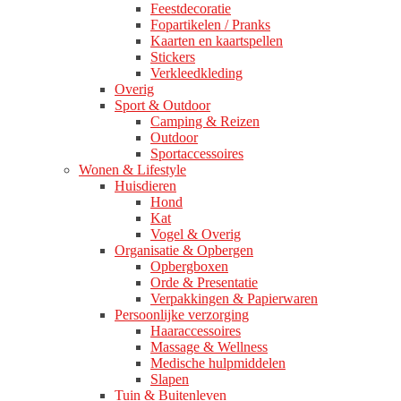
Feestdecoratie
Fopartikelen / Pranks
Kaarten en kaartspellen
Stickers
Verkleedkleding
Overig
Sport & Outdoor
Camping & Reizen
Outdoor
Sportaccessoires
Wonen & Lifestyle
Huisdieren
Hond
Kat
Vogel & Overig
Organisatie & Opbergen
Opbergboxen
Orde & Presentatie
Verpakkingen & Papierwaren
Persoonlijke verzorging
Haaraccessoires
Massage & Wellness
Medische hulpmiddelen
Slapen
Tuin & Buitenleven