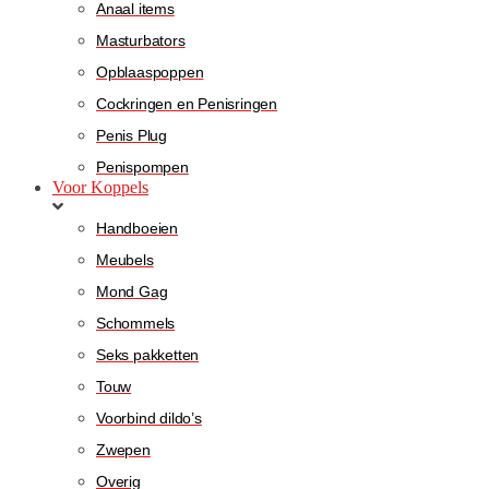
Anaal items
Masturbators
Opblaaspoppen
Cockringen en Penisringen
Penis Plug
Penispompen
Voor Koppels
Handboeien
Meubels
Mond Gag
Schommels
Seks pakketten
Touw
Voorbind dildo’s
Zwepen
Overig