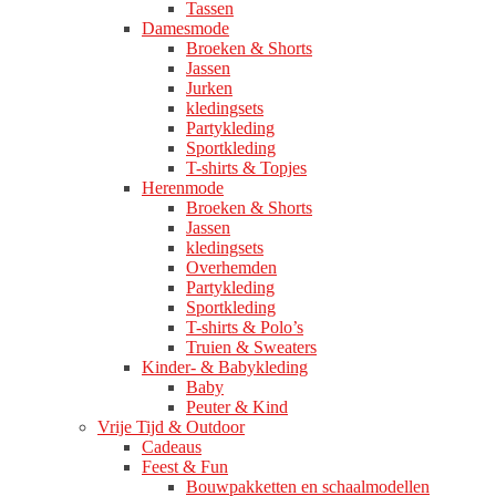
Tassen
Damesmode
Broeken & Shorts
Jassen
Jurken
kledingsets
Partykleding
Sportkleding
T-shirts & Topjes
Herenmode
Broeken & Shorts
Jassen
kledingsets
Overhemden
Partykleding
Sportkleding
T-shirts & Polo’s
Truien & Sweaters
Kinder- & Babykleding
Baby
Peuter & Kind
Vrije Tijd & Outdoor
Cadeaus
Feest & Fun
Bouwpakketten en schaalmodellen