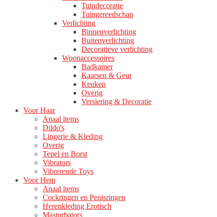
Tuindecoratie
Tuingereedschap
Verlichting
Binnenverlichting
Buitenverlichting
Decoratieve verlichting
Woonaccessoires
Badkamer
Kaarsen & Geur
Keuken
Overig
Versiering & Decoratie
Voor Haar
Anaal items
Dildo's
Lingerie & Kleding
Overig
Tepel en Borst
Vibrators
Vibrerende Toys
Voor Hem
Anaal items
Cockringen en Penisringen
Herenkleding Erotisch
Masturbators