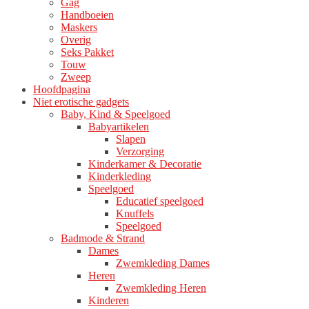
Gag
Handboeien
Maskers
Overig
Seks Pakket
Touw
Zweep
Hoofdpagina
Niet erotische gadgets
Baby, Kind & Speelgoed
Babyartikelen
Slapen
Verzorging
Kinderkamer & Decoratie
Kinderkleding
Speelgoed
Educatief speelgoed
Knuffels
Speelgoed
Badmode & Strand
Dames
Zwemkleding Dames
Heren
Zwemkleding Heren
Kinderen