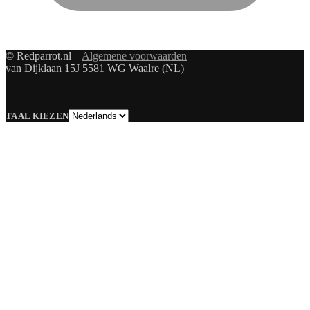
© Redparrot.nl –
Algemene voorwaarden
van Dijklaan 15J 5581 WG Waalre (NL)
Taal
TAAL KIEZEN
kiezen