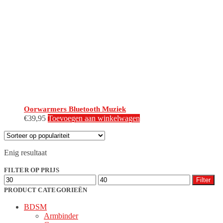
Oorwarmers Bluetooth Muziek
€
39,95
Toevoegen aan winkelwagen
Enig resultaat
FILTER OP PRIJS
Min.
Max.
Filter
prijs
prijs
PRODUCT CATEGORIEËN
BDSM
Armbinder