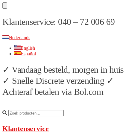
Skip
Skip
Klantenservice: 040 – 72 006 69
to
to
navigation
content
Nederlands
English
Español
✓ Vandaag besteld, morgen in huis
✓ Snelle Discrete verzending ✓
Achteraf betalen via Bol.com
Klantenservice