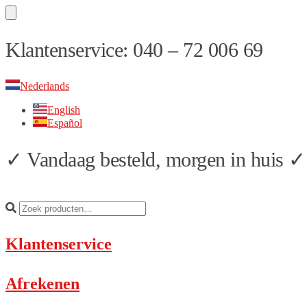
Skip
Skip
Klantenservice: 040 – 72 006 69
to
to
navigation
content
Nederlands
English
Español
✓ Vandaag besteld, morgen in huis ✓ 
Klantenservice
Afrekenen