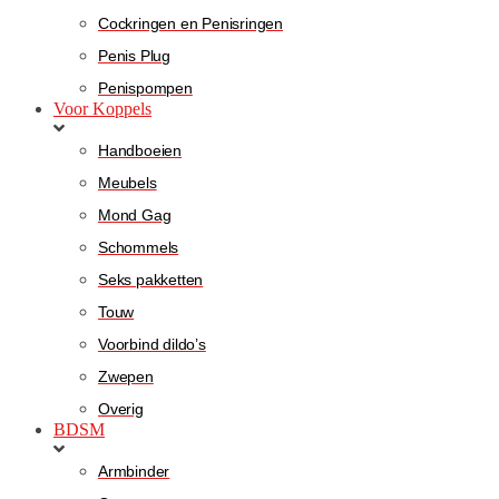
Cockringen en Penisringen
Penis Plug
Penispompen
Voor Koppels
Handboeien
Meubels
Mond Gag
Schommels
Seks pakketten
Touw
Voorbind dildo’s
Zwepen
Overig
BDSM
Armbinder