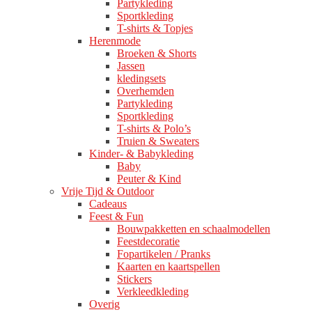
Partykleding
Sportkleding
T-shirts & Topjes
Herenmode
Broeken & Shorts
Jassen
kledingsets
Overhemden
Partykleding
Sportkleding
T-shirts & Polo’s
Truien & Sweaters
Kinder- & Babykleding
Baby
Peuter & Kind
Vrije Tijd & Outdoor
Cadeaus
Feest & Fun
Bouwpakketten en schaalmodellen
Feestdecoratie
Fopartikelen / Pranks
Kaarten en kaartspellen
Stickers
Verkleedkleding
Overig