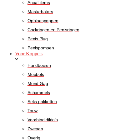
Anaal items
Masturbators
Opblaaspoppen
Cockringen en Penisringen
Penis Plug
Penispompen
Voor Koppels
Handboeien
Meubels
Mond Gag
Schommels
Seks pakketten
Touw
Voorbind dildo’s
Zwepen
Overig