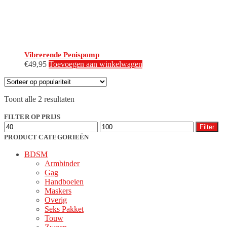
Vibrerende Penispomp
€
49,95
Toevoegen aan winkelwagen
Gesorteerd
Toont alle 2 resultaten
op
populariteit
FILTER OP PRIJS
Min.
Max.
Filter
prijs
prijs
PRODUCT CATEGORIEËN
BDSM
Armbinder
Gag
Handboeien
Maskers
Overig
Seks Pakket
Touw