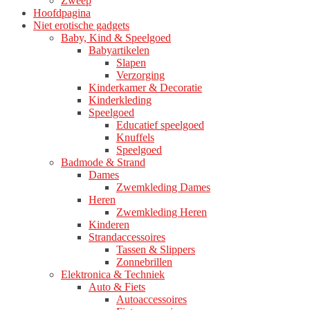
Zweep
Hoofdpagina
Niet erotische gadgets
Baby, Kind & Speelgoed
Babyartikelen
Slapen
Verzorging
Kinderkamer & Decoratie
Kinderkleding
Speelgoed
Educatief speelgoed
Knuffels
Speelgoed
Badmode & Strand
Dames
Zwemkleding Dames
Heren
Zwemkleding Heren
Kinderen
Strandaccessoires
Tassen & Slippers
Zonnebrillen
Elektronica & Techniek
Auto & Fiets
Autoaccessoires