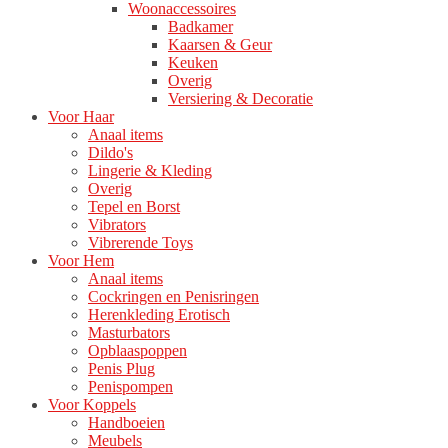
Woonaccessoires
Badkamer
Kaarsen & Geur
Keuken
Overig
Versiering & Decoratie
Voor Haar
Anaal items
Dildo's
Lingerie & Kleding
Overig
Tepel en Borst
Vibrators
Vibrerende Toys
Voor Hem
Anaal items
Cockringen en Penisringen
Herenkleding Erotisch
Masturbators
Opblaaspoppen
Penis Plug
Penispompen
Voor Koppels
Handboeien
Meubels