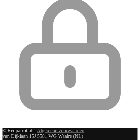
© Redparrot.nl –
Algemene voorwaarden
van Dijklaan 15J 5581 WG Waalre (NL)