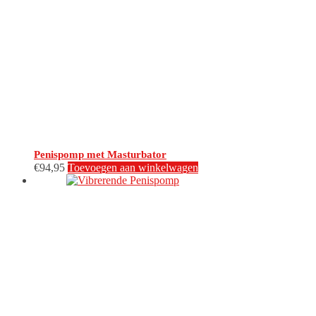
Penispomp met Masturbator
€
94,95
Toevoegen aan winkelwagen