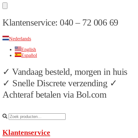
Skip
Skip
Klantenservice: 040 – 72 006 69
to
to
navigation
content
Nederlands
English
Español
✓ Vandaag besteld, morgen in huis
✓ Snelle Discrete verzending ✓
Achteraf betalen via Bol.com
Klantenservice