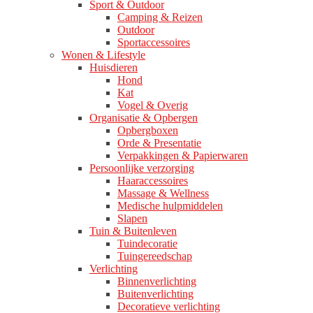
Sport & Outdoor
Camping & Reizen
Outdoor
Sportaccessoires
Wonen & Lifestyle
Huisdieren
Hond
Kat
Vogel & Overig
Organisatie & Opbergen
Opbergboxen
Orde & Presentatie
Verpakkingen & Papierwaren
Persoonlijke verzorging
Haaraccessoires
Massage & Wellness
Medische hulpmiddelen
Slapen
Tuin & Buitenleven
Tuindecoratie
Tuingereedschap
Verlichting
Binnenverlichting
Buitenverlichting
Decoratieve verlichting