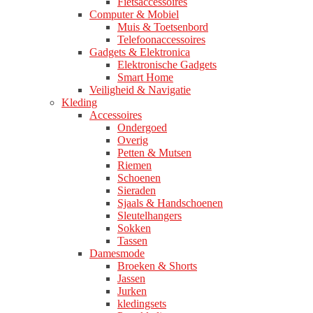
Fietsaccessoires
Computer & Mobiel
Muis & Toetsenbord
Telefoonaccessoires
Gadgets & Elektronica
Elektronische Gadgets
Smart Home
Veiligheid & Navigatie
Kleding
Accessoires
Ondergoed
Overig
Petten & Mutsen
Riemen
Schoenen
Sieraden
Sjaals & Handschoenen
Sleutelhangers
Sokken
Tassen
Damesmode
Broeken & Shorts
Jassen
Jurken
kledingsets