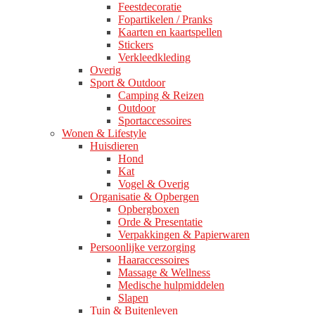
Feestdecoratie
Fopartikelen / Pranks
Kaarten en kaartspellen
Stickers
Verkleedkleding
Overig
Sport & Outdoor
Camping & Reizen
Outdoor
Sportaccessoires
Wonen & Lifestyle
Huisdieren
Hond
Kat
Vogel & Overig
Organisatie & Opbergen
Opbergboxen
Orde & Presentatie
Verpakkingen & Papierwaren
Persoonlijke verzorging
Haaraccessoires
Massage & Wellness
Medische hulpmiddelen
Slapen
Tuin & Buitenleven