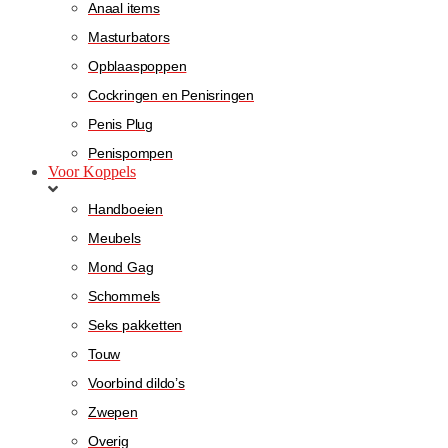
Anaal items
Masturbators
Opblaaspoppen
Cockringen en Penisringen
Penis Plug
Penispompen
Voor Koppels
Handboeien
Meubels
Mond Gag
Schommels
Seks pakketten
Touw
Voorbind dildo’s
Zwepen
Overig