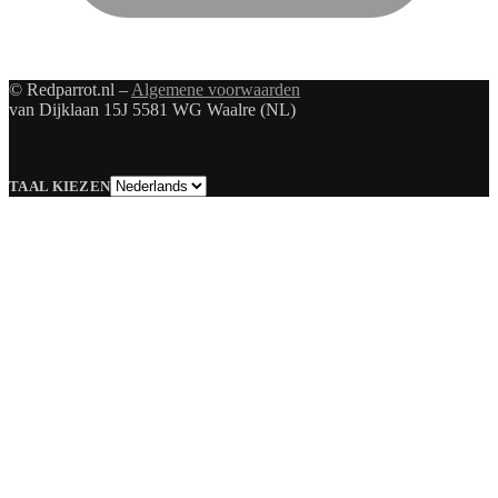
© Redparrot.nl –
Algemene voorwaarden
van Dijklaan 15J 5581 WG Waalre (NL)
Taal
TAAL KIEZEN
kiezen