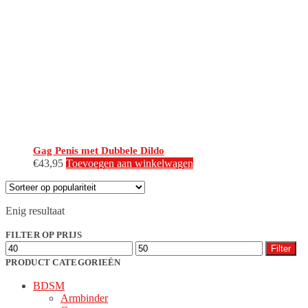
Gag Penis met Dubbele Dildo
€
43,95
Toevoegen aan winkelwagen
Enig resultaat
FILTER OP PRIJS
Min.
Max.
Filter
prijs
prijs
PRODUCT CATEGORIEËN
BDSM
Armbinder