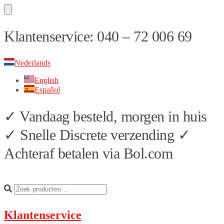
Skip
Skip
Klantenservice: 040 – 72 006 69
to
to
navigation
content
Nederlands
English
Español
✓ Vandaag besteld, morgen in huis
✓ Snelle Discrete verzending ✓
Achteraf betalen via Bol.com
Klantenservice