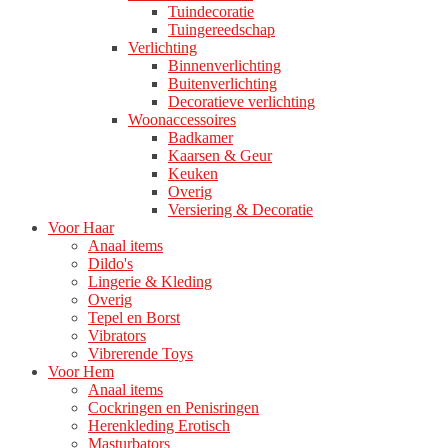
Tuindecoratie
Tuingereedschap
Verlichting
Binnenverlichting
Buitenverlichting
Decoratieve verlichting
Woonaccessoires
Badkamer
Kaarsen & Geur
Keuken
Overig
Versiering & Decoratie
Voor Haar
Anaal items
Dildo's
Lingerie & Kleding
Overig
Tepel en Borst
Vibrators
Vibrerende Toys
Voor Hem
Anaal items
Cockringen en Penisringen
Herenkleding Erotisch
Masturbators