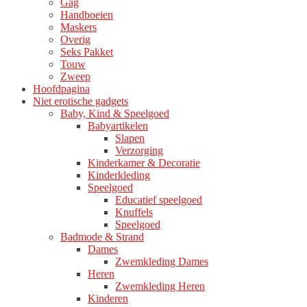
Gag
Handboeien
Maskers
Overig
Seks Pakket
Touw
Zweep
Hoofdpagina
Niet erotische gadgets
Baby, Kind & Speelgoed
Babyartikelen
Slapen
Verzorging
Kinderkamer & Decoratie
Kinderkleding
Speelgoed
Educatief speelgoed
Knuffels
Speelgoed
Badmode & Strand
Dames
Zwemkleding Dames
Heren
Zwemkleding Heren
Kinderen