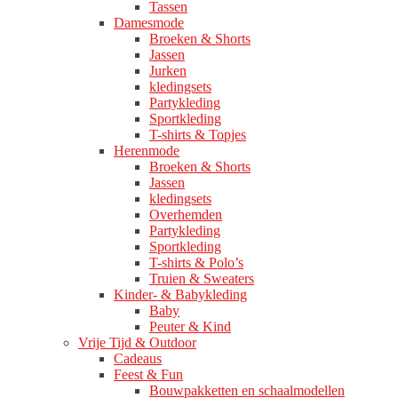
Tassen
Damesmode
Broeken & Shorts
Jassen
Jurken
kledingsets
Partykleding
Sportkleding
T-shirts & Topjes
Herenmode
Broeken & Shorts
Jassen
kledingsets
Overhemden
Partykleding
Sportkleding
T-shirts & Polo’s
Truien & Sweaters
Kinder- & Babykleding
Baby
Peuter & Kind
Vrije Tijd & Outdoor
Cadeaus
Feest & Fun
Bouwpakketten en schaalmodellen