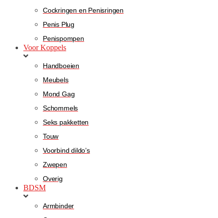
Cockringen en Penisringen
Penis Plug
Penispompen
Voor Koppels
Handboeien
Meubels
Mond Gag
Schommels
Seks pakketten
Touw
Voorbind dildo’s
Zwepen
Overig
BDSM
Armbinder