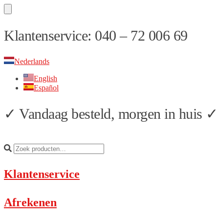
Skip
Skip
Klantenservice: 040 – 72 006 69
to
to
navigation
content
Nederlands
English
Español
✓ Vandaag besteld, morgen in huis ✓ 
Klantenservice
Afrekenen