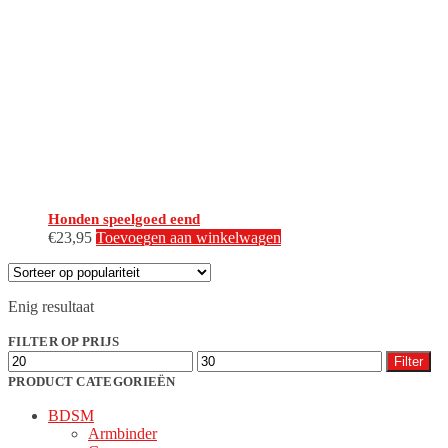
Honden speelgoed eend
€
23,95
Toevoegen aan winkelwagen
Enig resultaat
FILTER OP PRIJS
Min.
Max.
Filter
prijs
prijs
PRODUCT CATEGORIEËN
BDSM
Armbinder