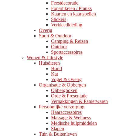
Feestdecoratie
Fopartikelen / Pranks
Kaarten en kaartspellen
Stickers
Verkleedkleding
Overig
Sport & Outdoor
Camping & Reizen
Outdoor
Sportaccessoires
Wonen & Lifestyle
Huisdieren
Hond
Kat
Vogel & Overig
Organisatie & Opbergen
Opbergboxen
Orde & Presentatie
Verpakkingen & Papierwaren
Persoonlijke verzorging
Haaraccessoires
Massage & Wellness
Medische hulpmiddelen
Slapen
Tuin & Buitenleven