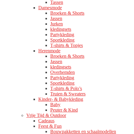
Tassen
Damesmode
Broeken & Shorts
Jassen
Jurken
kledingsets
Partykleding
Sportkleding
T-shirts & Topjes
Herenmode
Broeken & Shorts
Jassen
kledingsets
Overhemden
Partykleding
Sportkleding
T-shirts & Polo’s
Truien & Sweaters
Kinder- & Babykleding
Baby
Peuter & Kind
Vrije Tijd & Outdoor
Cadeaus
Feest & Fun
Bouwpakketten en schaalmodellen