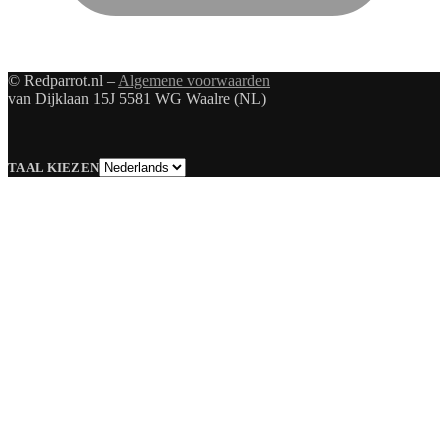
© Redparrot.nl –
Algemene voorwaarden
van Dijklaan 15J 5581 WG Waalre (NL)
Taal
TAAL KIEZEN
kiezen