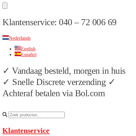
Skip
Skip
Klantenservice: 040 – 72 006 69
to
to
navigation
content
Nederlands
English
Español
✓ Vandaag besteld, morgen in huis
✓ Snelle Discrete verzending ✓
Achteraf betalen via Bol.com
Klantenservice