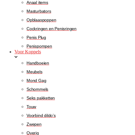
Anaal items
Masturbators
Opblaaspoppen
Cockringen en Penisringen
Penis Plug
Penispompen
Voor Koppels
Handboeien
Meubels
Mond Gag
Schommels
Seks pakketten
Touw
Voorbind dildo’s
Zwepen
Overig