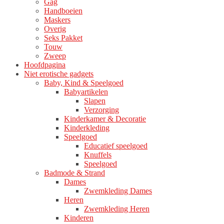
Gag
Handboeien
Maskers
Overig
Seks Pakket
Touw
Zweep
Hoofdpagina
Niet erotische gadgets
Baby, Kind & Speelgoed
Babyartikelen
Slapen
Verzorging
Kinderkamer & Decoratie
Kinderkleding
Speelgoed
Educatief speelgoed
Knuffels
Speelgoed
Badmode & Strand
Dames
Zwemkleding Dames
Heren
Zwemkleding Heren
Kinderen