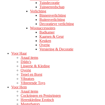
Tuindecoratie
Tuingereedschap
Verlichting
Binnenverlichting
Buitenverlichting
Decoratieve verlichting
Woonaccessoires
Badkamer
Kaarsen & Geur
Keuken
Overig
Versiering & Decoratie
Voor Haar
Anaal items
Dildo's
Lingerie & Kleding
Overig
Tepel en Borst
Vibrators
Vibrerende Toys
Voor Hem
Anaal items
Cockringen en Penisringen
Herenkleding Erotisch
Masturbators