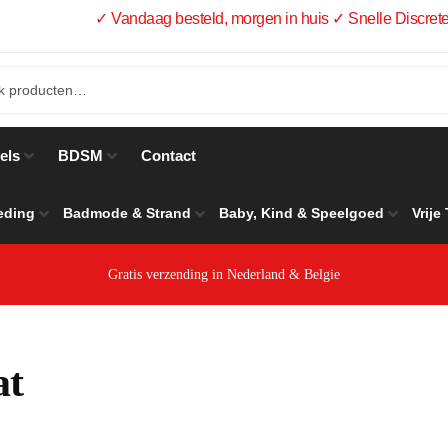
✓ Vandaag besteld, morgen in huis ✓ Snelle Discrete
els
BDSM
Contact
eding
Badmode & Strand
Baby, Kind & Speelgoed
Vrije
Gratis verzending in Nederland & Belgie
at