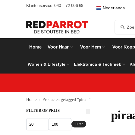
English
Klantenservice: 040 – 72 006 69
Nederlands
Español
Home
Voor Haar
Voor Hem
Voor Kopp
Wonen & Lifestyle
Elektronica & Techniek
Kl
Home
Producten getagged “piraat”
/
FILTER OP PRIJS
pira
Filter