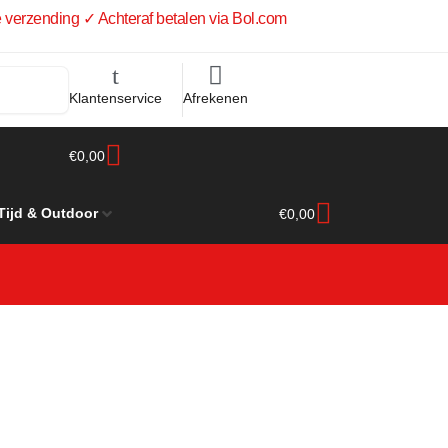
 verzending ✓ Achteraf betalen via Bol.com
Klantenservice
Afrekenen
€
0,00
 Tijd & Outdoor
€
0,00