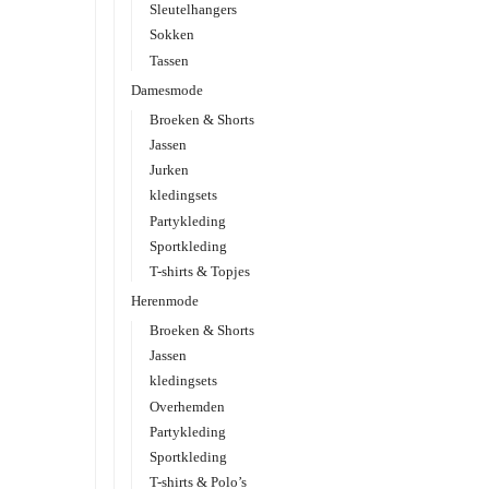
Sleutelhangers
Sokken
Tassen
Damesmode
Broeken & Shorts
Jassen
Jurken
kledingsets
Partykleding
Sportkleding
T-shirts & Topjes
Herenmode
Broeken & Shorts
Jassen
kledingsets
Overhemden
Partykleding
Sportkleding
T-shirts & Polo’s