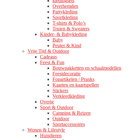
kledingsets
Overhemden
Partykleding
Sportkleding
T-shirts & Polo’s
Truien & Sweaters
Kinder- & Babykleding
Baby
Peuter & Kind
Vrije Tijd & Outdoor
Cadeaus
Feest & Fun
Bouwpakketten en schaalmodellen
Feestdecoratie
Fopartikelen / Pranks
Kaarten en kaartspellen
Stickers
Verkleedkleding
Overig
Sport & Outdoor
Camping & Reizen
Outdoor
Sportaccessoires
Wonen & Lifestyle
Huisdieren