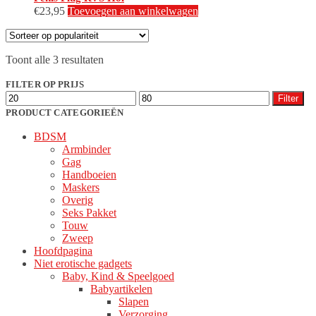
€
23,95
Toevoegen aan winkelwagen
Gesorteerd
Toont alle 3 resultaten
op
populariteit
FILTER OP PRIJS
Min.
Max.
Filter
prijs
prijs
PRODUCT CATEGORIEËN
BDSM
Armbinder
Gag
Handboeien
Maskers
Overig
Seks Pakket
Touw
Zweep
Hoofdpagina
Niet erotische gadgets
Baby, Kind & Speelgoed
Babyartikelen
Slapen
Verzorging