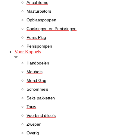
Anaal items
Masturbators
Opblaaspoppen
Cockringen en Penisringen
Penis Plug
Penispompen
Voor Koppels
Handboeien
Meubels
Mond Gag
Schommels
Seks pakketten
Touw
Voorbind dildo’s
Zwepen
Overig