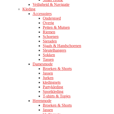
Veiligheid & Navigatie
Kleding
Accessoires
Ondergoed
Overig
Petten & Mutsen
Riemen
Schoenen
Sieraden
Sjaals & Handschoenen
Sleutelhangers
Sokken
Tassen
Damesmode
Broeken & Shorts
Jassen
Jurken
kledingsets
Partykleding
Sportkleding
T-shirts & Topjes
Herenmode
Broeken & Shorts
Jassen