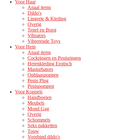
Voor Haar
Anaal items
Dildo's
Lingerie & Kleding
Overig
Tepel en Borst
Vibrators
Vibrerende Toys
Voor Hem
Anaal items
Cockringen en Penisringen
Herenkleding Erotisch
Masturbators
Opblaaspoppen
Penis Plug
Penispompen
Voor Koppels
Handboeien
Meubels
Mond Gag
Overig
Schommels
Seks pakketten
Touw
Voorbind dildo's