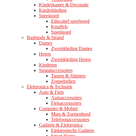
Kinderkamer & Decoratie
Kinderkleding
Speelgoed
Educatief speelgoed
Knuffels
Speelgoed
Badmode & Strand
Dames
Zwemkleding Dames
Heren
Zwemkleding Heren
Kinderen
Strandaccessoires
Tassen & Slippers
Zonnebrillen
Elektronica & Techniek
Auto & Fiets
Autoaccessoires
Fietsaccessoires
Computer & Mobiel
Muis & Toetsenbord
Telefoonaccessoires
Gadgets & Elektronica
Elektronische Gadgets
Smart Home