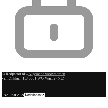
© Redparrot.nl –
Algemene voorwaarden
van Dijklaan 15J 5581 WG Waalre (NL)
Taal
TAAL KIEZEN
kiezen