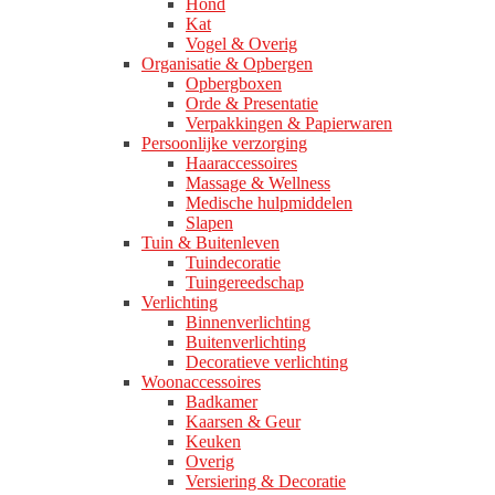
Hond
Kat
Vogel & Overig
Organisatie & Opbergen
Opbergboxen
Orde & Presentatie
Verpakkingen & Papierwaren
Persoonlijke verzorging
Haaraccessoires
Massage & Wellness
Medische hulpmiddelen
Slapen
Tuin & Buitenleven
Tuindecoratie
Tuingereedschap
Verlichting
Binnenverlichting
Buitenverlichting
Decoratieve verlichting
Woonaccessoires
Badkamer
Kaarsen & Geur
Keuken
Overig
Versiering & Decoratie