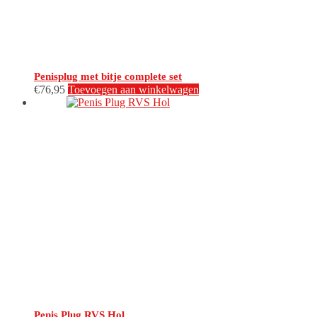
Penisplug met bitje complete set
€
76,95
Toevoegen aan winkelwagen
Penis Plug RVS Hol