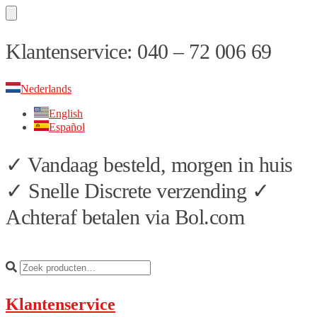
Skip
Skip
Klantenservice: 040 – 72 006 69
to
to
navigation
content
Nederlands
English
Español
✓ Vandaag besteld, morgen in huis
✓ Snelle Discrete verzending ✓
Achteraf betalen via Bol.com
Klantenservice