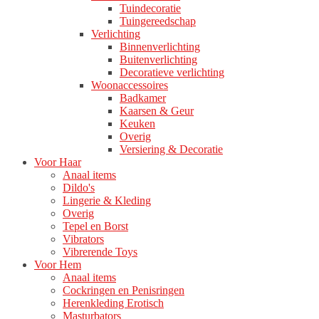
Tuindecoratie
Tuingereedschap
Verlichting
Binnenverlichting
Buitenverlichting
Decoratieve verlichting
Woonaccessoires
Badkamer
Kaarsen & Geur
Keuken
Overig
Versiering & Decoratie
Voor Haar
Anaal items
Dildo's
Lingerie & Kleding
Overig
Tepel en Borst
Vibrators
Vibrerende Toys
Voor Hem
Anaal items
Cockringen en Penisringen
Herenkleding Erotisch
Masturbators