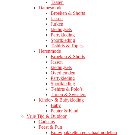
Tassen
Damesmode
Broeken & Shorts
Jassen
Jurken
kledingsets
Partykleding
Sportkleding
T-shirts & Topjes
Herenmode
Broeken & Shorts
Jassen
kledingsets
Overhemden
Partykleding
Sportkleding
T-shirts & Polo’s
Truien & Sweaters
Kinder- & Babykleding
Baby
Peuter & Kind
Vrije Tijd & Outdoor
Cadeaus
Feest & Fun
Bouwpakketten en schaalmodellen