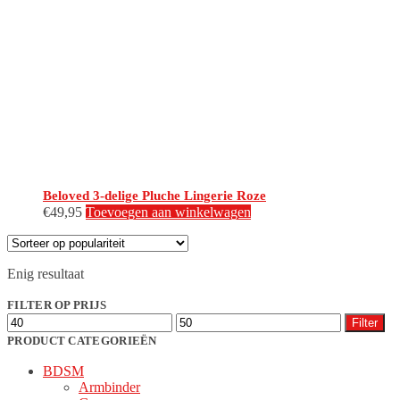
Beloved 3-delige Pluche Lingerie Roze
€
49,95
Toevoegen aan winkelwagen
Enig resultaat
FILTER OP PRIJS
Min.
Max.
Filter
prijs
prijs
PRODUCT CATEGORIEËN
BDSM
Armbinder