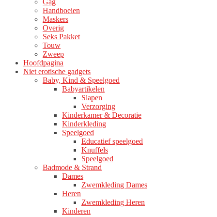
Gag
Handboeien
Maskers
Overig
Seks Pakket
Touw
Zweep
Hoofdpagina
Niet erotische gadgets
Baby, Kind & Speelgoed
Babyartikelen
Slapen
Verzorging
Kinderkamer & Decoratie
Kinderkleding
Speelgoed
Educatief speelgoed
Knuffels
Speelgoed
Badmode & Strand
Dames
Zwemkleding Dames
Heren
Zwemkleding Heren
Kinderen