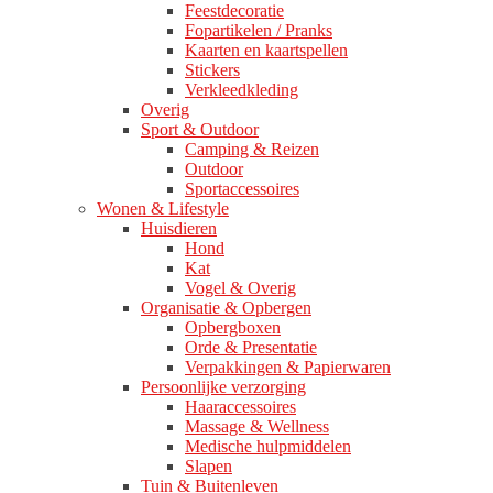
Feestdecoratie
Fopartikelen / Pranks
Kaarten en kaartspellen
Stickers
Verkleedkleding
Overig
Sport & Outdoor
Camping & Reizen
Outdoor
Sportaccessoires
Wonen & Lifestyle
Huisdieren
Hond
Kat
Vogel & Overig
Organisatie & Opbergen
Opbergboxen
Orde & Presentatie
Verpakkingen & Papierwaren
Persoonlijke verzorging
Haaraccessoires
Massage & Wellness
Medische hulpmiddelen
Slapen
Tuin & Buitenleven