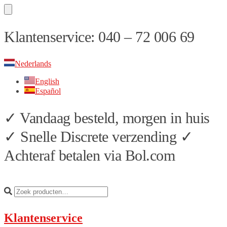
Skip
Skip
Klantenservice: 040 – 72 006 69
to
to
navigation
content
Nederlands
English
Español
✓ Vandaag besteld, morgen in huis
✓ Snelle Discrete verzending ✓
Achteraf betalen via Bol.com
Klantenservice