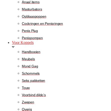
Anaal items
Masturbators
Opblaaspoppen
Cockringen en Penisringen
Penis Plug
Penispompen
Voor Koppels
Handboeien
Meubels
Mond Gag
Schommels
Seks pakketten
Touw
Voorbind dildo’s
Zwepen
Overig