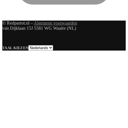
© Redparrot.nl –
Algemene voorwaarden
van Dijklaan 15J 5581 WG Waalre (NL)
Taal
TAAL KIEZEN
kiezen