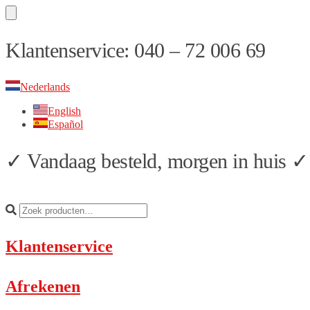
Skip
Skip
Klantenservice: 040 – 72 006 69
to
to
navigation
content
Nederlands
English
Español
✓ Vandaag besteld, morgen in huis ✓ 
Klantenservice
Afrekenen