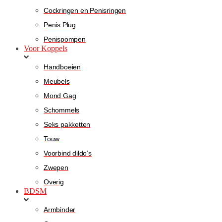
Cockringen en Penisringen
Penis Plug
Penispompen
Voor Koppels
Handboeien
Meubels
Mond Gag
Schommels
Seks pakketten
Touw
Voorbind dildo’s
Zwepen
Overig
BDSM
Armbinder