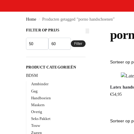
Home
Producten getagged “porno handschoenen”
/
FILTER OP PRIJS
porn
Filter
PRODUCT CATEGORIEËN
BDSM
Armbinder
Latex hand
Gag
€
54,95
Handboeien
Maskers
Overig
Seks Pakket
Touw
Zweep