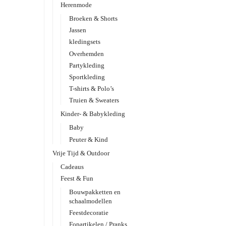
Herenmode
Broeken & Shorts
Jassen
kledingsets
Overhemden
Partykleding
Sportkleding
T-shirts & Polo’s
Truien & Sweaters
Kinder- & Babykleding
Baby
Peuter & Kind
Vrije Tijd & Outdoor
Cadeaus
Feest & Fun
Bouwpakketten en
schaalmodellen
Feestdecoratie
Fopartikelen / Pranks