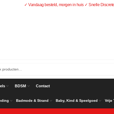
✓ Vandaag besteld, morgen in huis ✓ Snelle Discrete
els
BDSM
Contact
eding
Badmode & Strand
Baby, Kind & Speelgoed
Vrije