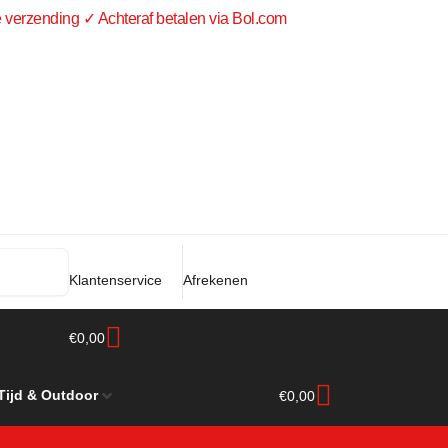
 verzending ✓ Achteraf betalen via Bol.com
Klantenservice
Afrekenen
€
0,00
 Tijd & Outdoor
€
0,00