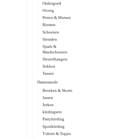
Ondergoed
Overig
Petten & Mutsen
Riemen
Schoenen
Sieraden
Sjaals &
Handschoenen
Sleutelhangers
Sokken
Tassen
Damesmode
Broeken & Shorts
Jassen
Jurken
kledingsets
Partykleding
Sportkleding
T-shirts & Topjes