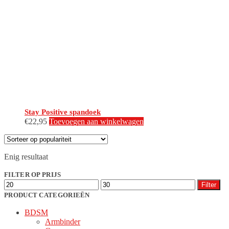
Stay Positive spandoek
€
22,95
Toevoegen aan winkelwagen
Enig resultaat
FILTER OP PRIJS
Min.
Max.
Filter
prijs
prijs
PRODUCT CATEGORIEËN
BDSM
Armbinder