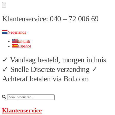
Skip
Skip
Klantenservice: 040 – 72 006 69
to
to
navigation
content
Nederlands
English
Español
✓ Vandaag besteld, morgen in huis
✓ Snelle Discrete verzending ✓
Achteraf betalen via Bol.com
Klantenservice