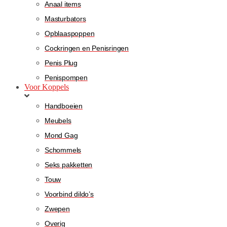
Anaal items
Masturbators
Opblaaspoppen
Cockringen en Penisringen
Penis Plug
Penispompen
Voor Koppels
Handboeien
Meubels
Mond Gag
Schommels
Seks pakketten
Touw
Voorbind dildo’s
Zwepen
Overig