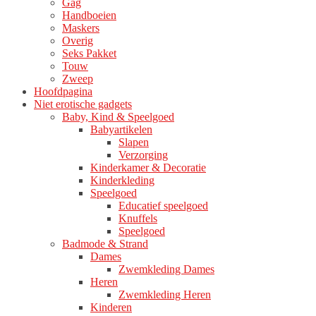
Gag
Handboeien
Maskers
Overig
Seks Pakket
Touw
Zweep
Hoofdpagina
Niet erotische gadgets
Baby, Kind & Speelgoed
Babyartikelen
Slapen
Verzorging
Kinderkamer & Decoratie
Kinderkleding
Speelgoed
Educatief speelgoed
Knuffels
Speelgoed
Badmode & Strand
Dames
Zwemkleding Dames
Heren
Zwemkleding Heren
Kinderen