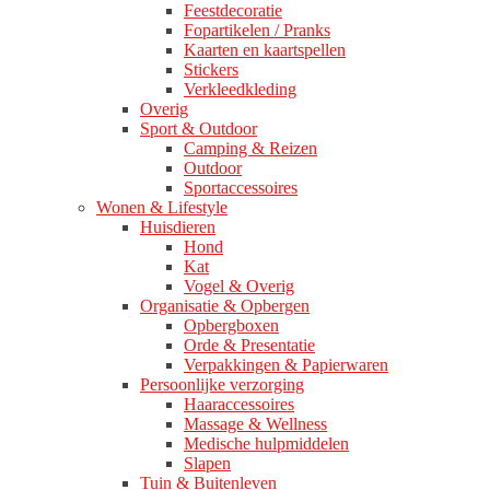
Feestdecoratie
Fopartikelen / Pranks
Kaarten en kaartspellen
Stickers
Verkleedkleding
Overig
Sport & Outdoor
Camping & Reizen
Outdoor
Sportaccessoires
Wonen & Lifestyle
Huisdieren
Hond
Kat
Vogel & Overig
Organisatie & Opbergen
Opbergboxen
Orde & Presentatie
Verpakkingen & Papierwaren
Persoonlijke verzorging
Haaraccessoires
Massage & Wellness
Medische hulpmiddelen
Slapen
Tuin & Buitenleven