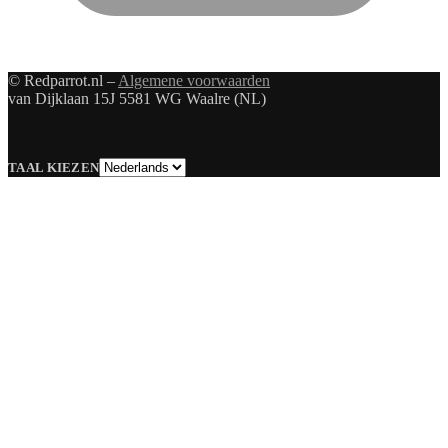
© Redparrot.nl –
Algemene voorwaarden
van Dijklaan 15J 5581 WG Waalre (NL)
Taal
TAAL KIEZEN
kiezen