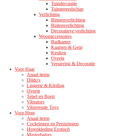
Tuindecoratie
Tuingereedschap
Verlichting
Binnenverlichting
Buitenverlichting
Decoratieve verlichting
Woonaccessoires
Badkamer
Kaarsen & Geur
Keuken
Overig
Versiering & Decoratie
Voor Haar
Anaal items
Dildo's
Lingerie & Kleding
Overig
Tepel en Borst
Vibrators
Vibrerende Toys
Voor Hem
Anaal items
Cockringen en Penisringen
Herenkleding Erotisch
Masturbators