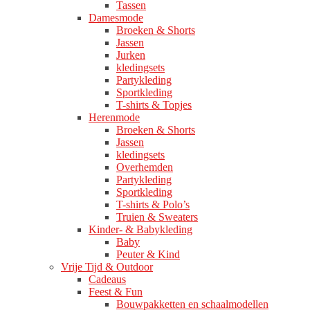
Tassen
Damesmode
Broeken & Shorts
Jassen
Jurken
kledingsets
Partykleding
Sportkleding
T-shirts & Topjes
Herenmode
Broeken & Shorts
Jassen
kledingsets
Overhemden
Partykleding
Sportkleding
T-shirts & Polo’s
Truien & Sweaters
Kinder- & Babykleding
Baby
Peuter & Kind
Vrije Tijd & Outdoor
Cadeaus
Feest & Fun
Bouwpakketten en schaalmodellen