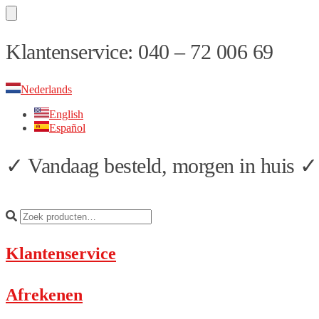
Skip
Skip
Klantenservice: 040 – 72 006 69
to
to
navigation
content
Nederlands
English
Español
✓ Vandaag besteld, morgen in huis ✓ 
Klantenservice
Afrekenen