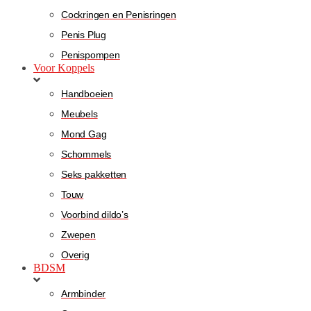
Cockringen en Penisringen
Penis Plug
Penispompen
Voor Koppels
Handboeien
Meubels
Mond Gag
Schommels
Seks pakketten
Touw
Voorbind dildo’s
Zwepen
Overig
BDSM
Armbinder