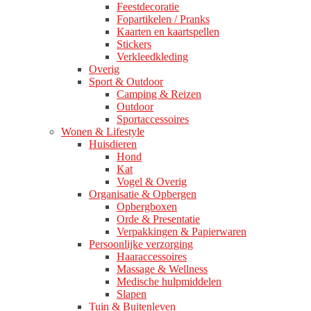
Feestdecoratie
Fopartikelen / Pranks
Kaarten en kaartspellen
Stickers
Verkleedkleding
Overig
Sport & Outdoor
Camping & Reizen
Outdoor
Sportaccessoires
Wonen & Lifestyle
Huisdieren
Hond
Kat
Vogel & Overig
Organisatie & Opbergen
Opbergboxen
Orde & Presentatie
Verpakkingen & Papierwaren
Persoonlijke verzorging
Haaraccessoires
Massage & Wellness
Medische hulpmiddelen
Slapen
Tuin & Buitenleven