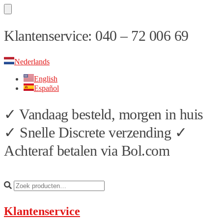
Skip
Skip
Klantenservice: 040 – 72 006 69
to
to
navigation
content
Nederlands
English
Español
✓ Vandaag besteld, morgen in huis
✓ Snelle Discrete verzending ✓
Achteraf betalen via Bol.com
Klantenservice