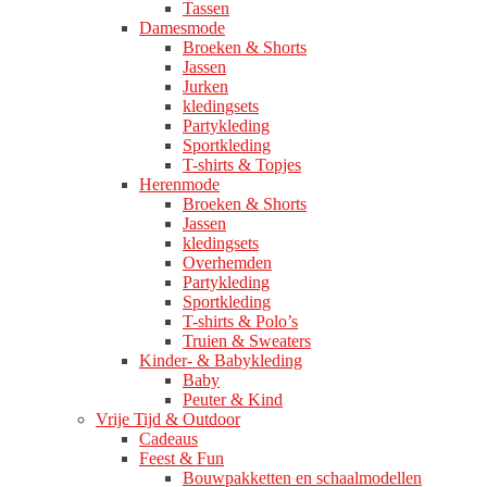
Tassen
Damesmode
Broeken & Shorts
Jassen
Jurken
kledingsets
Partykleding
Sportkleding
T-shirts & Topjes
Herenmode
Broeken & Shorts
Jassen
kledingsets
Overhemden
Partykleding
Sportkleding
T-shirts & Polo’s
Truien & Sweaters
Kinder- & Babykleding
Baby
Peuter & Kind
Vrije Tijd & Outdoor
Cadeaus
Feest & Fun
Bouwpakketten en schaalmodellen