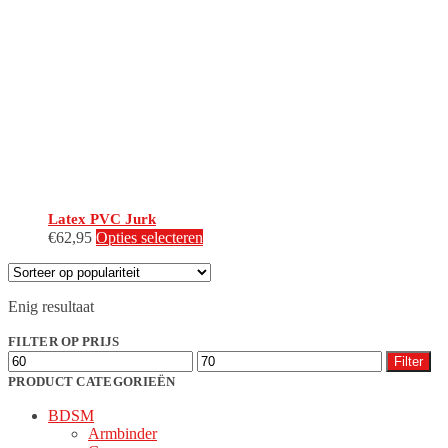
Latex PVC Jurk
Dit
€
62,95
Opties selecteren
product
heeft
meerdere
Enig resultaat
variaties.
Deze
FILTER OP PRIJS
optie
Min.
Max.
kan
Filter
prijs
prijs
gekozen
PRODUCT CATEGORIEËN
worden
BDSM
op
Armbinder
de