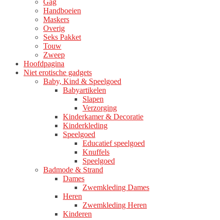
Gag
productpagina
Handboeien
Maskers
Overig
Seks Pakket
Touw
Zweep
Hoofdpagina
Niet erotische gadgets
Baby, Kind & Speelgoed
Babyartikelen
Slapen
Verzorging
Kinderkamer & Decoratie
Kinderkleding
Speelgoed
Educatief speelgoed
Knuffels
Speelgoed
Badmode & Strand
Dames
Zwemkleding Dames
Heren
Zwemkleding Heren
Kinderen