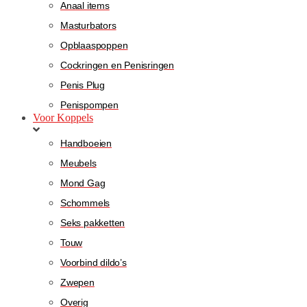
Anaal items
Masturbators
Opblaaspoppen
Cockringen en Penisringen
Penis Plug
Penispompen
Voor Koppels
Handboeien
Meubels
Mond Gag
Schommels
Seks pakketten
Touw
Voorbind dildo’s
Zwepen
Overig