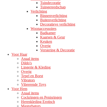
Tuindecoratie
Tuingereedschap
Verlichting
Binnenverlichting
Buitenverlichting
Decoratieve verlichting
Woonaccessoires
Badkamer
Kaarsen & Geur
Keuken
Overig
Versiering & Decoratie
Voor Haar
Anaal items
Dildo's
Lingerie & Kleding
Overig
Tepel en Borst
Vibrators
Vibrerende Toys
Voor Hem
Anaal items
Cockringen en Penisringen
Herenkleding Erotisch
Masturbators