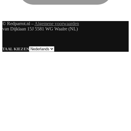
© Redparrot.nl –
Algemene voorwaarden
van Dijklaan 15J 5581 WG Waalre (NL)
Taal
TAAL KIEZEN
kiezen