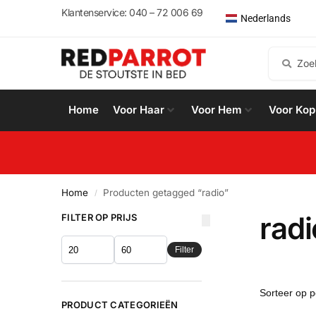
English
Klantenservice: 040 – 72 006 69
Nederlands
Español
Home
Voor Haar
Voor Hem
Voor Kop
Home
Producten getagged “radio”
/
radi
FILTER OP PRIJS
Filter
PRODUCT CATEGORIEËN