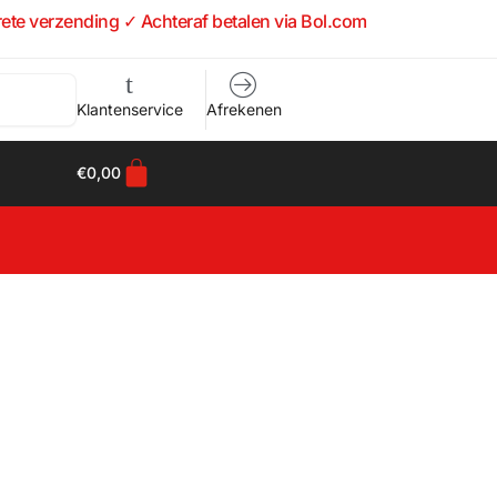
rete verzending ✓ Achteraf betalen via Bol.com
Klantenservice
Afrekenen
€
0,00