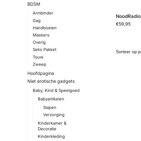
BDSM
Armbinder
NoodRadio
Gag
€
59,95
Handboeien
Maskers
Overig
Seks Pakket
Touw
Zweep
Hoofdpagina
Niet erotische gadgets
Baby, Kind & Speelgoed
Babyartikelen
Slapen
Verzorging
Kinderkamer &
Decoratie
Kinderkleding