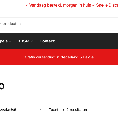
✓ Vandaag besteld, morgen in huis ✓ Snelle Disc
pels
BDSM
Contact
Gratis verzending in Nederland & Belgie
o
Toont alle 2 resultaten