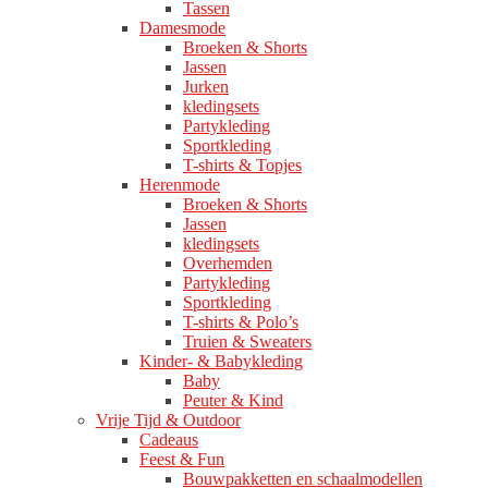
Tassen
Damesmode
Broeken & Shorts
Jassen
Jurken
kledingsets
Partykleding
Sportkleding
T-shirts & Topjes
Herenmode
Broeken & Shorts
Jassen
kledingsets
Overhemden
Partykleding
Sportkleding
T-shirts & Polo’s
Truien & Sweaters
Kinder- & Babykleding
Baby
Peuter & Kind
Vrije Tijd & Outdoor
Cadeaus
Feest & Fun
Bouwpakketten en schaalmodellen