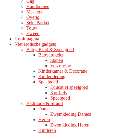
Gag
Handboeien
Maskers
Overig
Seks Pakket
Touw
Zweep
Hoofdpagina
Niet erotische gadgets
Baby, Kind & Speelgoed
Babyartikelen
Slapen
Verzorging
Kinderkamer & Decoratie
Kinderkleding
Speelgoed
Educatief speelgoed
Knuffels
Speelgoed
Badmode & Strand
Dames
Zwemkleding Dames
Heren
Zwemkleding Heren
Kinderen