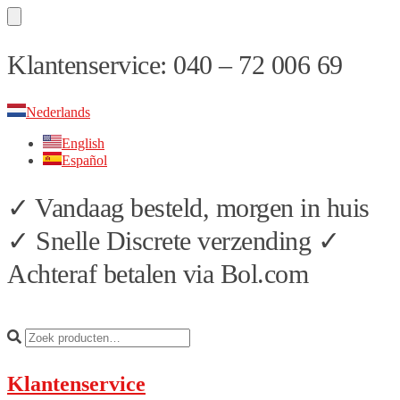
Skip
Skip
Klantenservice: 040 – 72 006 69
to
to
navigation
content
Nederlands
English
Español
✓ Vandaag besteld, morgen in huis
✓ Snelle Discrete verzending ✓
Achteraf betalen via Bol.com
Klantenservice