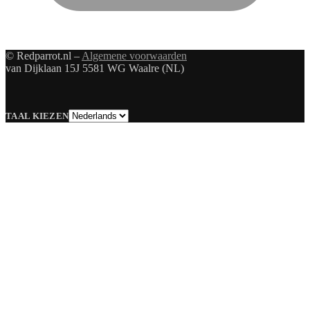
© Redparrot.nl –
Algemene voorwaarden
van Dijklaan 15J 5581 WG Waalre (NL)
Taal
TAAL KIEZEN
kiezen