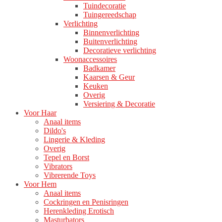
Tuindecoratie
Tuingereedschap
Verlichting
Binnenverlichting
Buitenverlichting
Decoratieve verlichting
Woonaccessoires
Badkamer
Kaarsen & Geur
Keuken
Overig
Versiering & Decoratie
Voor Haar
Anaal items
Dildo's
Lingerie & Kleding
Overig
Tepel en Borst
Vibrators
Vibrerende Toys
Voor Hem
Anaal items
Cockringen en Penisringen
Herenkleding Erotisch
Masturbators