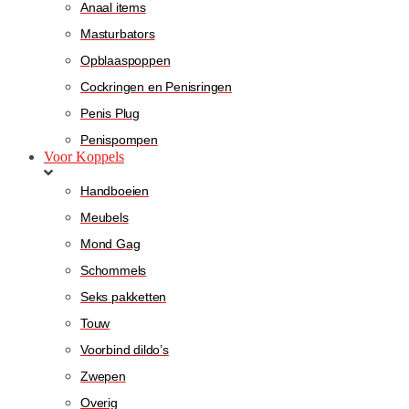
Anaal items
Masturbators
Opblaaspoppen
Cockringen en Penisringen
Penis Plug
Penispompen
Voor Koppels
Handboeien
Meubels
Mond Gag
Schommels
Seks pakketten
Touw
Voorbind dildo’s
Zwepen
Overig