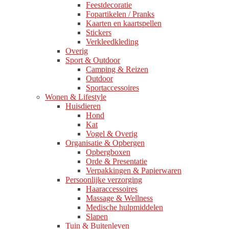
Feestdecoratie
Fopartikelen / Pranks
Kaarten en kaartspellen
Stickers
Verkleedkleding
Overig
Sport & Outdoor
Camping & Reizen
Outdoor
Sportaccessoires
Wonen & Lifestyle
Huisdieren
Hond
Kat
Vogel & Overig
Organisatie & Opbergen
Opbergboxen
Orde & Presentatie
Verpakkingen & Papierwaren
Persoonlijke verzorging
Haaraccessoires
Massage & Wellness
Medische hulpmiddelen
Slapen
Tuin & Buitenleven