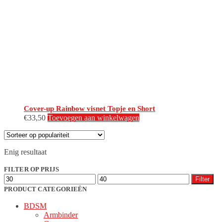
Cover-up Rainbow visnet Topje en Short
€
33,50
Toevoegen aan winkelwagen
Enig resultaat
FILTER OP PRIJS
Min.
Max.
Filter
prijs
prijs
PRODUCT CATEGORIEËN
BDSM
Armbinder