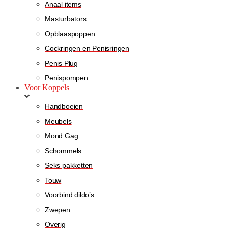
Anaal items
Masturbators
Opblaaspoppen
Cockringen en Penisringen
Penis Plug
Penispompen
Voor Koppels
Handboeien
Meubels
Mond Gag
Schommels
Seks pakketten
Touw
Voorbind dildo’s
Zwepen
Overig