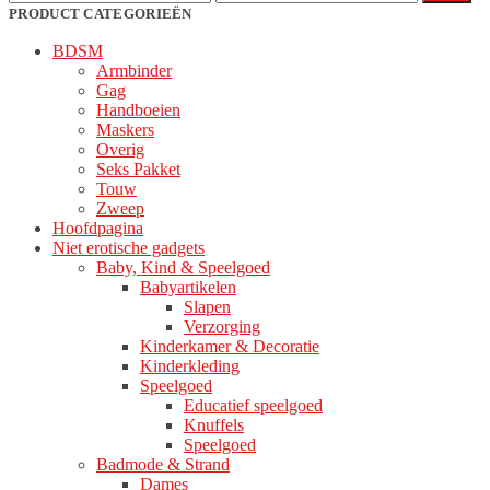
prijs
prijs
PRODUCT CATEGORIEËN
BDSM
Armbinder
Gag
Handboeien
Maskers
Overig
Seks Pakket
Touw
Zweep
Hoofdpagina
Niet erotische gadgets
Baby, Kind & Speelgoed
Babyartikelen
Slapen
Verzorging
Kinderkamer & Decoratie
Kinderkleding
Speelgoed
Educatief speelgoed
Knuffels
Speelgoed
Badmode & Strand
Dames