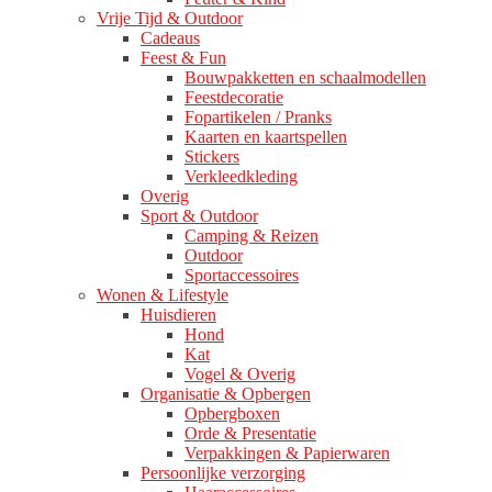
Vrije Tijd & Outdoor
Cadeaus
Feest & Fun
Bouwpakketten en schaalmodellen
Feestdecoratie
Fopartikelen / Pranks
Kaarten en kaartspellen
Stickers
Verkleedkleding
Overig
Sport & Outdoor
Camping & Reizen
Outdoor
Sportaccessoires
Wonen & Lifestyle
Huisdieren
Hond
Kat
Vogel & Overig
Organisatie & Opbergen
Opbergboxen
Orde & Presentatie
Verpakkingen & Papierwaren
Persoonlijke verzorging