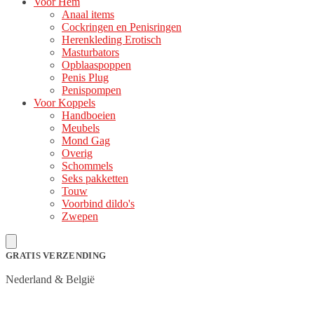
Voor Hem
Anaal items
Cockringen en Penisringen
Herenkleding Erotisch
Masturbators
Opblaaspoppen
Penis Plug
Penispompen
Voor Koppels
Handboeien
Meubels
Mond Gag
Overig
Schommels
Seks pakketten
Touw
Voorbind dildo's
Zwepen
GRATIS VERZENDING
Nederland & België