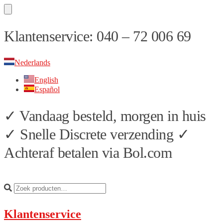
Skip
Skip
Klantenservice: 040 – 72 006 69
to
to
navigation
content
Nederlands
English
Español
✓ Vandaag besteld, morgen in huis
✓ Snelle Discrete verzending ✓
Achteraf betalen via Bol.com
Klantenservice