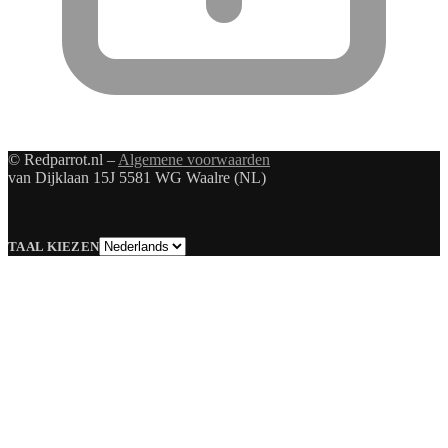
© Redparrot.nl –
Algemene voorwaarden
van Dijklaan 15J 5581 WG Waalre (NL)
Taal
TAAL KIEZEN
kiezen