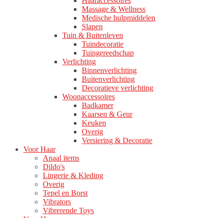
Haaraccessoires
Massage & Wellness
Medische hulpmiddelen
Slapen
Tuin & Buitenleven
Tuindecoratie
Tuingereedschap
Verlichting
Binnenverlichting
Buitenverlichting
Decoratieve verlichting
Woonaccessoires
Badkamer
Kaarsen & Geur
Keuken
Overig
Versiering & Decoratie
Voor Haar
Anaal items
Dildo's
Lingerie & Kleding
Overig
Tepel en Borst
Vibrators
Vibrerende Toys