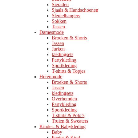
Sieraden
Sjaals & Handschoenen
Sleutelhangers
Sokken
Tassen
Damesmode
Broeken & Shorts
Jassen
Jurken
kledingsets
Partykleding
Sportkleding
T-shirts & Topjes
Herenmode
Broeken & Shorts
Jassen
kledingsets
Overhemden
Partykleding
Sportkleding
T-shirts & Polo’s
Truien & Sweaters
Kinder- & Babykleding
Baby
Peuter & Kind