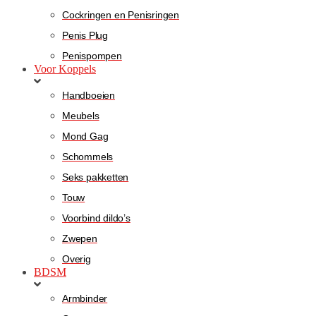
Cockringen en Penisringen
Penis Plug
Penispompen
Voor Koppels
Handboeien
Meubels
Mond Gag
Schommels
Seks pakketten
Touw
Voorbind dildo’s
Zwepen
Overig
BDSM
Armbinder