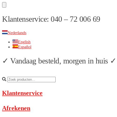
Skip
Skip
Klantenservice: 040 – 72 006 69
to
to
navigation
content
Nederlands
English
Español
✓ Vandaag besteld, morgen in huis ✓ 
Klantenservice
Afrekenen