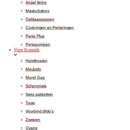
Anaal items
Masturbators
Opblaaspoppen
Cockringen en Penisringen
Penis Plug
Penispompen
Voor Koppels
Handboeien
Meubels
Mond Gag
Schommels
Seks pakketten
Touw
Voorbind dildo’s
Zwepen
Overig