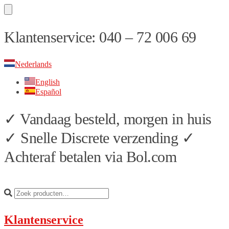
Skip
Skip
Klantenservice: 040 – 72 006 69
to
to
navigation
content
Nederlands
English
Español
✓ Vandaag besteld, morgen in huis
✓ Snelle Discrete verzending ✓
Achteraf betalen via Bol.com
Klantenservice