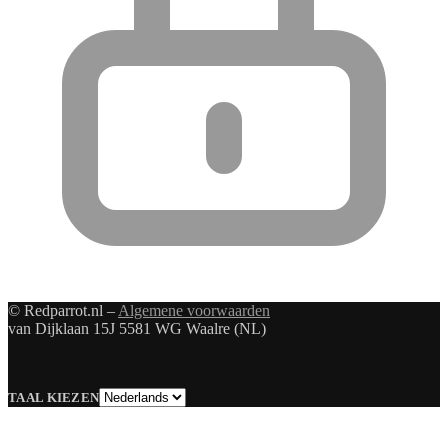
© Redparrot.nl –
Algemene voorwaarden
van Dijklaan 15J 5581 WG Waalre (NL)
Taal
TAAL KIEZEN
kiezen