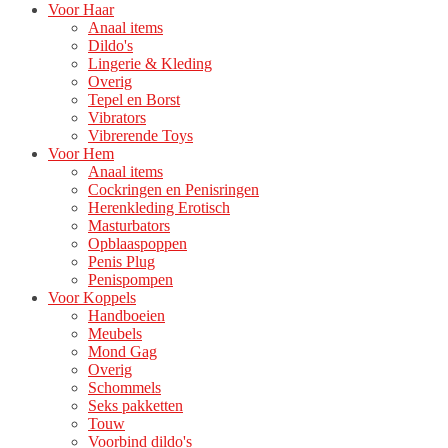
Voor Haar
Anaal items
Dildo's
Lingerie & Kleding
Overig
Tepel en Borst
Vibrators
Vibrerende Toys
Voor Hem
Anaal items
Cockringen en Penisringen
Herenkleding Erotisch
Masturbators
Opblaaspoppen
Penis Plug
Penispompen
Voor Koppels
Handboeien
Meubels
Mond Gag
Overig
Schommels
Seks pakketten
Touw
Voorbind dildo's