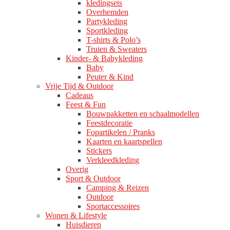
kledingsets
Overhemden
Partykleding
Sportkleding
T-shirts & Polo’s
Truien & Sweaters
Kinder- & Babykleding
Baby
Peuter & Kind
Vrije Tijd & Outdoor
Cadeaus
Feest & Fun
Bouwpakketten en schaalmodellen
Feestdecoratie
Fopartikelen / Pranks
Kaarten en kaartspellen
Stickers
Verkleedkleding
Overig
Sport & Outdoor
Camping & Reizen
Outdoor
Sportaccessoires
Wonen & Lifestyle
Huisdieren