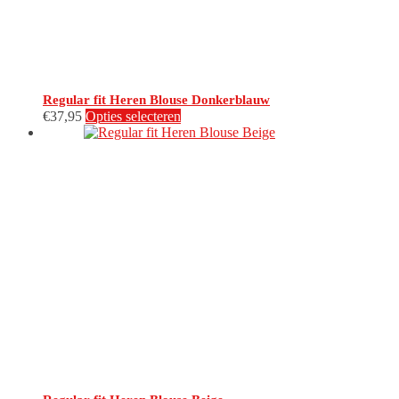
productpagina
Regular fit Heren Blouse Donkerblauw
Dit
€
37,95
Opties selecteren
product
heeft
meerdere
variaties.
Deze
optie
kan
gekozen
worden
op
de
productpagina