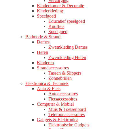
Verzorging
Kinderkamer & Decoratie
Kinderkleding
Speelgoed
Educatief speelgoed
Knuffels
Speelgoed
Badmode & Strand
Dames
Zwemkleding Dames
Heren
Zwemkleding Heren
Kinderen
Strandaccessoires
Tassen & Slippers
Zonnebrillen
Elektronica & Techniek
Auto & Fiets
Autoaccessoires
Fietsaccessoires
Computer & Mobiel
Muis & Toetsenbord
Telefoonaccessoires
Gadgets & Elektronica
Elektronische Gadgets