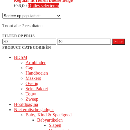
Regular fit Heren Blouse Beige
Dit
€
36,00
Opties selecteren
product
heeft
meerdere
Gesorteerd
Toont alle 7 resultaten
variaties.
op
Deze
populariteit
FILTER OP PRIJS
optie
Min.
Max.
kan
Filter
prijs
prijs
gekozen
PRODUCT CATEGORIEËN
worden
BDSM
op
Armbinder
de
Gag
productpagina
Handboeien
Maskers
Overig
Seks Pakket
Touw
Zweep
Hoofdpagina
Niet erotische gadgets
Baby, Kind & Speelgoed
Babyartikelen
Slapen