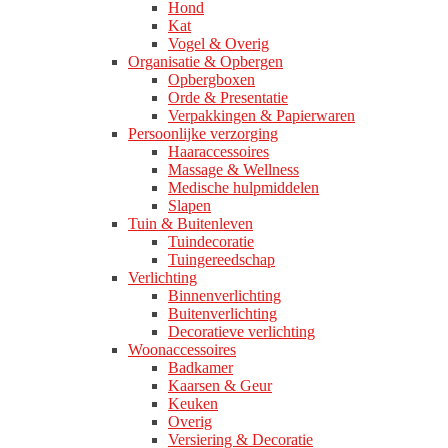
Hond
Kat
Vogel & Overig
Organisatie & Opbergen
Opbergboxen
Orde & Presentatie
Verpakkingen & Papierwaren
Persoonlijke verzorging
Haaraccessoires
Massage & Wellness
Medische hulpmiddelen
Slapen
Tuin & Buitenleven
Tuindecoratie
Tuingereedschap
Verlichting
Binnenverlichting
Buitenverlichting
Decoratieve verlichting
Woonaccessoires
Badkamer
Kaarsen & Geur
Keuken
Overig
Versiering & Decoratie