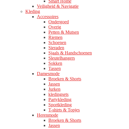
Smart Home
Veiligheid & Navigatie
Kleding
Accessoires
Ondergoed
Overig
Petten & Mutsen
Riemen
Schoenen
Sieraden
Sjaals & Handschoenen
Sleutelhangers
Sokken
Tassen
Damesmode
Broeken & Shorts
Jassen
Jurken
kledingsets
Partykleding
Sportkleding
T-shirts & Topjes
Herenmode
Broeken & Shorts
Jassen