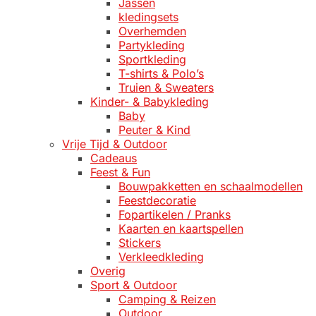
Jassen
kledingsets
Overhemden
Partykleding
Sportkleding
T-shirts & Polo’s
Truien & Sweaters
Kinder- & Babykleding
Baby
Peuter & Kind
Vrije Tijd & Outdoor
Cadeaus
Feest & Fun
Bouwpakketten en schaalmodellen
Feestdecoratie
Fopartikelen / Pranks
Kaarten en kaartspellen
Stickers
Verkleedkleding
Overig
Sport & Outdoor
Camping & Reizen
Outdoor