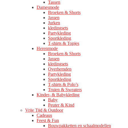
Tassen
Damesmode
Broeken & Shorts
Jassen
Jurken
kledingsets
Partykleding
Sportkleding
T-shirts & Topjes
Herenmode
Broeken & Shorts
Jassen
kledingsets
Overhemden
Partykleding
Sportkleding
T-shirts & Polo’s
Truien & Sweaters
Kinder- & Babykleding
Baby
Peuter & Kind
Vrije Tijd & Outdoor
Cadeaus
Feest & Fun
Bouwpakketten en schaalmodellen