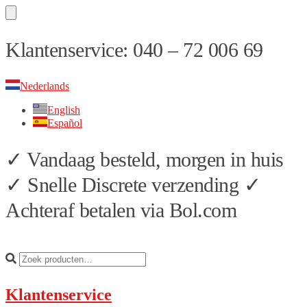
Skip
Skip
Klantenservice: 040 – 72 006 69
to
to
navigation
content
Nederlands
English
Español
✓ Vandaag besteld, morgen in huis
✓ Snelle Discrete verzending ✓
Achteraf betalen via Bol.com
Klantenservice