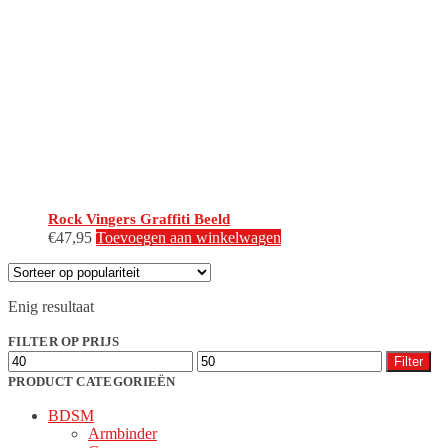
Rock Vingers Graffiti Beeld
€
47,95
Toevoegen aan winkelwagen
Enig resultaat
FILTER OP PRIJS
Min.
Max.
Filter
prijs
prijs
PRODUCT CATEGORIEËN
BDSM
Armbinder