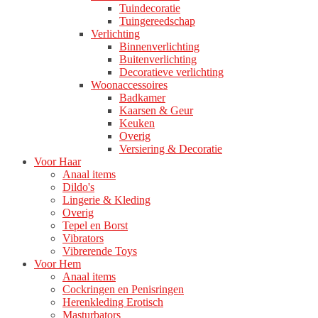
Tuindecoratie
Tuingereedschap
Verlichting
Binnenverlichting
Buitenverlichting
Decoratieve verlichting
Woonaccessoires
Badkamer
Kaarsen & Geur
Keuken
Overig
Versiering & Decoratie
Voor Haar
Anaal items
Dildo's
Lingerie & Kleding
Overig
Tepel en Borst
Vibrators
Vibrerende Toys
Voor Hem
Anaal items
Cockringen en Penisringen
Herenkleding Erotisch
Masturbators