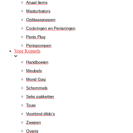
Anaal items
Masturbators
Opblaaspoppen
Cockringen en Penisringen
Penis Plug
Penispompen
Voor Koppels
Handboeien
Meubels
Mond Gag
Schommels
Seks pakketten
Touw
Voorbind dildo’s
Zwepen
Overig