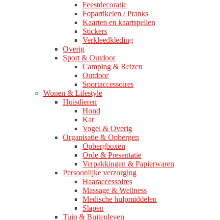
Feestdecoratie
Fopartikelen / Pranks
Kaarten en kaartspellen
Stickers
Verkleedkleding
Overig
Sport & Outdoor
Camping & Reizen
Outdoor
Sportaccessoires
Wonen & Lifestyle
Huisdieren
Hond
Kat
Vogel & Overig
Organisatie & Opbergen
Opbergboxen
Orde & Presentatie
Verpakkingen & Papierwaren
Persoonlijke verzorging
Haaraccessoires
Massage & Wellness
Medische hulpmiddelen
Slapen
Tuin & Buitenleven