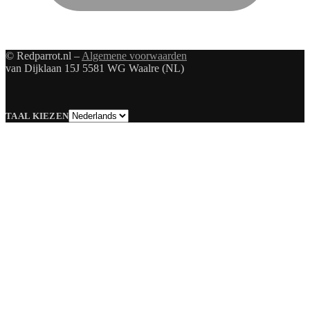
© Redparrot.nl –
Algemene voorwaarden
van Dijklaan 15J 5581 WG Waalre (NL)
Taal
TAAL KIEZEN
kiezen