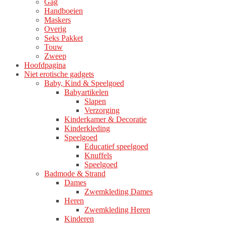
Gag
Handboeien
Maskers
Overig
Seks Pakket
Touw
Zweep
Hoofdpagina
Niet erotische gadgets
Baby, Kind & Speelgoed
Babyartikelen
Slapen
Verzorging
Kinderkamer & Decoratie
Kinderkleding
Speelgoed
Educatief speelgoed
Knuffels
Speelgoed
Badmode & Strand
Dames
Zwemkleding Dames
Heren
Zwemkleding Heren
Kinderen