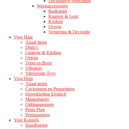
Decoratieve verlichting
Woonaccessoires
Badkamer
Kaarsen & Geur
Keuken
Overig
Versiering & Decoratie
Voor Haar
Anaal items
Dildo's
Lingerie & Kleding
Overig
Tepel en Borst
Vibrators
Vibrerende Toys
Voor Hem
Anaal items
Cockringen en Penisringen
Herenkleding Erotisch
Masturbators
Opblaaspoppen
Penis Plug
Penispompen
Voor Koppels
Handboeien