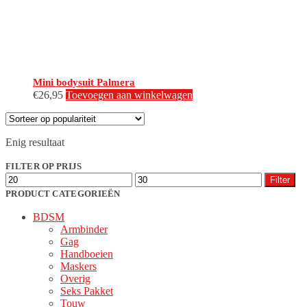
Mini bodysuit Palmera
€
26,95
Toevoegen aan winkelwagen
Enig resultaat
FILTER OP PRIJS
Filter
PRODUCT CATEGORIEËN
BDSM
Armbinder
Gag
Handboeien
Maskers
Overig
Seks Pakket
Touw