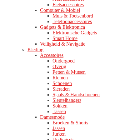
Fietsaccessoires
Computer & Mobiel
Muis & Toetsenbord
Telefoonaccessoires
Gadgets & Elektronica
Elektronische Gadgets
Smart Home
Veiligheid & Navigatie
Kleding
Accessoires
Ondergoed
Overig
Petten & Mutsen
Riemen
Schoenen
Sieraden
Sjaals & Handschoenen
Sleutelhangers
Sokken
Tassen
Damesmode
Broeken & Shorts
Jassen
Jurken
kledingsets