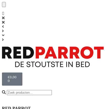
€
0,00
0
RED PARROT