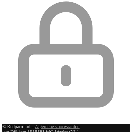
© Redparrot.nl –
Algemene voorwaarden
van Dijklaan 15J 5581 WG Waalre (NL)