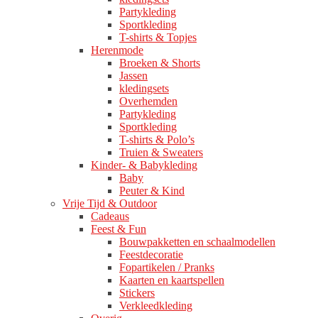
Partykleding
Sportkleding
T-shirts & Topjes
Herenmode
Broeken & Shorts
Jassen
kledingsets
Overhemden
Partykleding
Sportkleding
T-shirts & Polo’s
Truien & Sweaters
Kinder- & Babykleding
Baby
Peuter & Kind
Vrije Tijd & Outdoor
Cadeaus
Feest & Fun
Bouwpakketten en schaalmodellen
Feestdecoratie
Fopartikelen / Pranks
Kaarten en kaartspellen
Stickers
Verkleedkleding