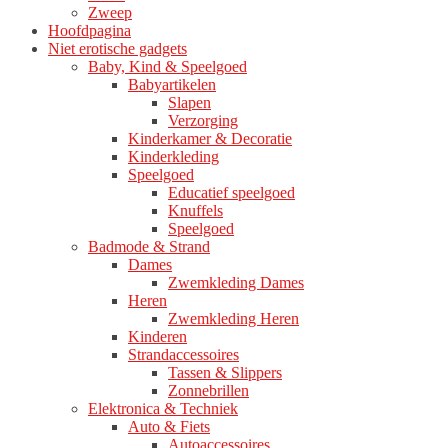
Zweep
Hoofdpagina
Niet erotische gadgets
Baby, Kind & Speelgoed
Babyartikelen
Slapen
Verzorging
Kinderkamer & Decoratie
Kinderkleding
Speelgoed
Educatief speelgoed
Knuffels
Speelgoed
Badmode & Strand
Dames
Zwemkleding Dames
Heren
Zwemkleding Heren
Kinderen
Strandaccessoires
Tassen & Slippers
Zonnebrillen
Elektronica & Techniek
Auto & Fiets
Autoaccessoires