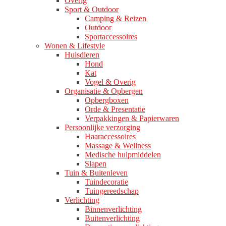
Overig
Sport & Outdoor
Camping & Reizen
Outdoor
Sportaccessoires
Wonen & Lifestyle
Huisdieren
Hond
Kat
Vogel & Overig
Organisatie & Opbergen
Opbergboxen
Orde & Presentatie
Verpakkingen & Papierwaren
Persoonlijke verzorging
Haaraccessoires
Massage & Wellness
Medische hulpmiddelen
Slapen
Tuin & Buitenleven
Tuindecoratie
Tuingereedschap
Verlichting
Binnenverlichting
Buitenverlichting