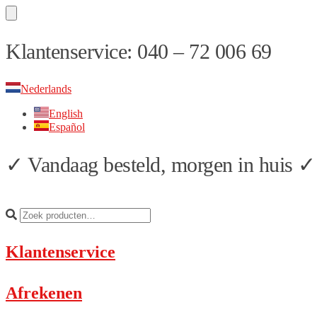
Skip
Skip
Klantenservice: 040 – 72 006 69
to
to
navigation
content
Nederlands
English
Español
✓ Vandaag besteld, morgen in huis ✓ 
Klantenservice
Afrekenen