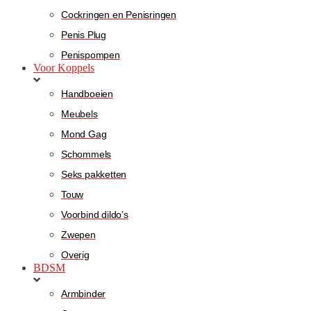
Cockringen en Penisringen
Penis Plug
Penispompen
Voor Koppels
Handboeien
Meubels
Mond Gag
Schommels
Seks pakketten
Touw
Voorbind dildo’s
Zwepen
Overig
BDSM
Armbinder