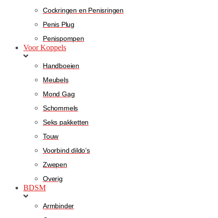
Cockringen en Penisringen
Penis Plug
Penispompen
Voor Koppels
Handboeien
Meubels
Mond Gag
Schommels
Seks pakketten
Touw
Voorbind dildo’s
Zwepen
Overig
BDSM
Armbinder