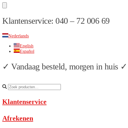
Skip
Skip
Klantenservice: 040 – 72 006 69
to
to
navigation
content
Nederlands
English
Español
✓ Vandaag besteld, morgen in huis ✓ 
Klantenservice
Afrekenen