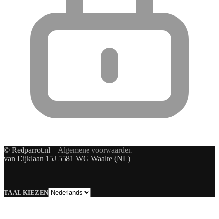
© Redparrot.nl –
Algemene voorwaarden
van Dijklaan 15J 5581 WG Waalre (NL)
Taal
TAAL KIEZEN
kiezen