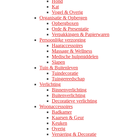
Hond
Kat
Vogel & Overig
Organisatie & Opbergen
Opbergboxen
Orde & Presentatie
Verpakkingen & Papierwaren
Persoonlijke verzorging
Haaraccessoires
Massage & Wellness
Medische hulpmiddelen
Slapen
Tuin & Buitenleven
Tuindecoratie
Tuingereedschap
Verlichting
Binnenverlichting
Buitenverlichting
Decoratieve verlichting
Woonaccessoires
Badkamer
Kaarsen & Geur
Keuken
Overig
Versiering & Decoratie