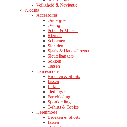
Veiligheid & Navigatie
Kleding
Accessoires
Ondergoed
Overig
Petten & Mutsen
Riemen
Schoenen
Sieraden
Sjaals & Handschoenen
Sleutelhangers
Sokken
Tassen
Damesmode
Broeken & Shorts
Jassen
Jurken
kledingsets
Partykleding
Sportkleding
T-shirts & Topjes
Herenmode
Broeken & Shorts
Jassen