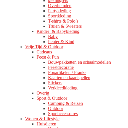
kledingsets
Overhemden
Partykleding
Sportkleding
T-shirts & Polo’s
Truien & Sweaters
Kinder- & Babykleding
Baby
Peuter & Kind
Vrije Tijd & Outdoor
Cadeaus
Feest & Fun
Bouwpakketten en schaalmodellen
Feestdecoratie
Fopartikelen / Pranks
Kaarten en kaartspellen
Stickers
Verkleedkleding
Overig
Sport & Outdoor
Camping & Reizen
Outdoor
Sportaccessoires
Wonen & Lifestyle
Huisdieren