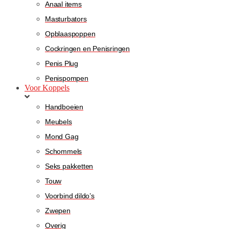
Anaal items
Masturbators
Opblaaspoppen
Cockringen en Penisringen
Penis Plug
Penispompen
Voor Koppels
Handboeien
Meubels
Mond Gag
Schommels
Seks pakketten
Touw
Voorbind dildo’s
Zwepen
Overig