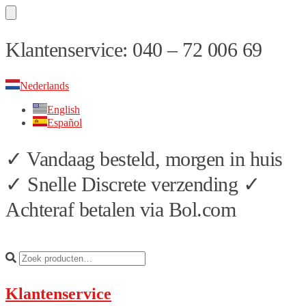
Skip
Skip
Klantenservice: 040 – 72 006 69
to
to
navigation
content
Nederlands
English
Español
✓ Vandaag besteld, morgen in huis
✓ Snelle Discrete verzending ✓
Achteraf betalen via Bol.com
Klantenservice