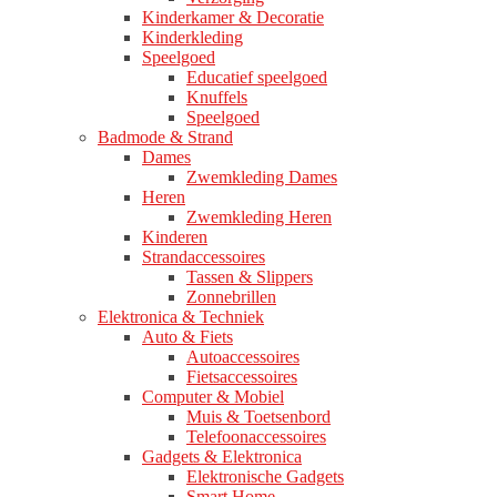
Kinderkamer & Decoratie
Kinderkleding
Speelgoed
Educatief speelgoed
Knuffels
Speelgoed
Badmode & Strand
Dames
Zwemkleding Dames
Heren
Zwemkleding Heren
Kinderen
Strandaccessoires
Tassen & Slippers
Zonnebrillen
Elektronica & Techniek
Auto & Fiets
Autoaccessoires
Fietsaccessoires
Computer & Mobiel
Muis & Toetsenbord
Telefoonaccessoires
Gadgets & Elektronica
Elektronische Gadgets
Smart Home