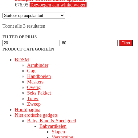
€
76,95
Toevoegen aan winkelwagen
Gesorteerd
Toont alle 3 resultaten
op
populariteit
FILTER OP PRIJS
Min.
Max.
Filter
prijs
prijs
PRODUCT CATEGORIEËN
BDSM
Armbinder
Gag
Handboeien
Maskers
Overig
Seks Pakket
Touw
Zweep
Hoofdpagina
Niet erotische gadgets
Baby, Kind & Speelgoed
Babyartikelen
Slapen
Verzorging