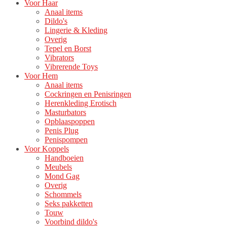
Voor Haar
Anaal items
Dildo's
Lingerie & Kleding
Overig
Tepel en Borst
Vibrators
Vibrerende Toys
Voor Hem
Anaal items
Cockringen en Penisringen
Herenkleding Erotisch
Masturbators
Opblaaspoppen
Penis Plug
Penispompen
Voor Koppels
Handboeien
Meubels
Mond Gag
Overig
Schommels
Seks pakketten
Touw
Voorbind dildo's