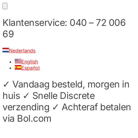
Skip
Skip
Klantenservice: 040 – 72 006
to
to
69
navigation
content
Nederlands
English
Español
✓ Vandaag besteld, morgen in
huis ✓ Snelle Discrete
verzending ✓ Achteraf betalen
via Bol.com