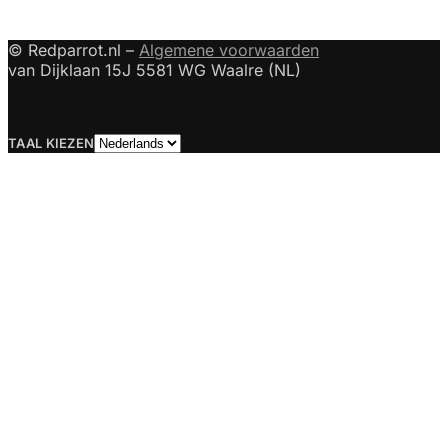
© Redparrot.nl –
Algemene voorwaarden
van Dijklaan 15J 5581 WG Waalre (NL)
Taal
TAAL KIEZEN
kiezen