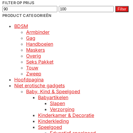
FILTER OP PRIJS
Min.
Max.
Filter
prijs
prijs
PRODUCT CATEGORIEËN
BDSM
Armbinder
Gag
Handboeien
Maskers
Overig
Seks Pakket
Touw
Zweep
Hoofdpagina
Niet erotische gadgets
Baby, Kind & Speelgoed
Babyartikelen
Slapen
Verzorging
Kinderkamer & Decoratie
Kinderkleding
Speelgoed