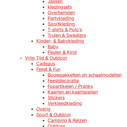
Jassen
kledingsets
Overhemden
Partykleding
Sportkleding
T-shirts & Polo’s
Truien & Sweaters
Kinder- & Babykleding
Baby
Peuter & Kind
Vrije Tijd & Outdoor
Cadeaus
Feest & Fun
Bouwpakketten en schaalmodellen
Feestdecoratie
Fopartikelen / Pranks
Kaarten en kaartspellen
Stickers
Verkleedkleding
Overig
Sport & Outdoor
Camping & Reizen
Outdoor