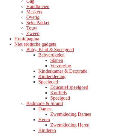
Gag
productpagina
Handboeien
Maskers
Overig
Seks Pakket
Touw
Zweep
Hoofdpagina
Niet erotische gadgets
Baby, Kind & Speelgoed
Babyartikelen
Slapen
Verzorging
Kinderkamer & Decoratie
Kinderkleding
Speelgoed
Educatief speelgoed
Knuffels
Speelgoed
Badmode & Strand
Dames
Zwemkleding Dames
Heren
Zwemkleding Heren
Kinderen