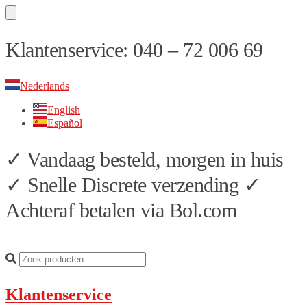
Skip
Skip
Klantenservice: 040 – 72 006 69
to
to
navigation
content
Nederlands
English
Español
✓ Vandaag besteld, morgen in huis
✓ Snelle Discrete verzending ✓
Achteraf betalen via Bol.com
Klantenservice