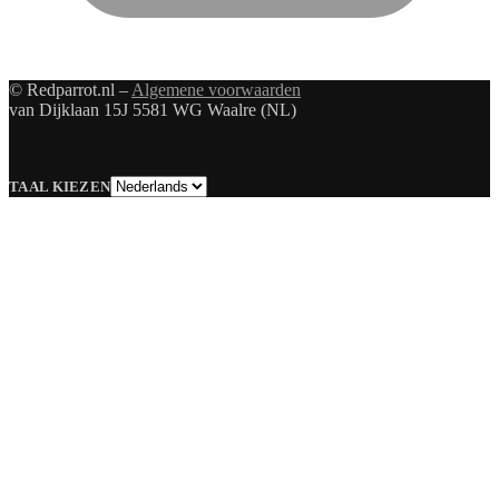
© Redparrot.nl –
Algemene voorwaarden
van Dijklaan 15J 5581 WG Waalre (NL)
Taal
TAAL KIEZEN
kiezen