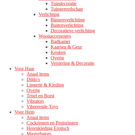
Tuindecoratie
Tuingereedschap
Verlichting
Binnenverlichting
Buitenverlichting
Decoratieve verlichting
Woonaccessoires
Badkamer
Kaarsen & Geur
Keuken
Overig
Versiering & Decoratie
Voor Haar
Anaal items
Dildo's
Lingerie & Kleding
Overig
Tepel en Borst
Vibrators
Vibrerende Toys
Voor Hem
Anaal items
Cockringen en Penisringen
Herenkleding Erotisch
Masturbators