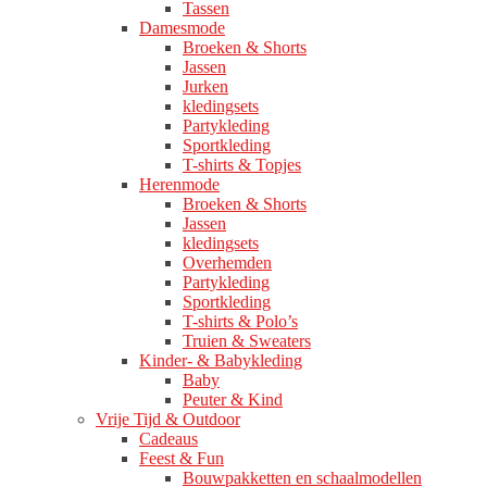
Tassen
Damesmode
Broeken & Shorts
Jassen
Jurken
kledingsets
Partykleding
Sportkleding
T-shirts & Topjes
Herenmode
Broeken & Shorts
Jassen
kledingsets
Overhemden
Partykleding
Sportkleding
T-shirts & Polo’s
Truien & Sweaters
Kinder- & Babykleding
Baby
Peuter & Kind
Vrije Tijd & Outdoor
Cadeaus
Feest & Fun
Bouwpakketten en schaalmodellen