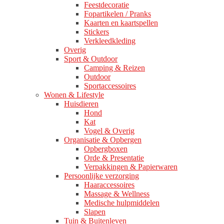
Feestdecoratie
Fopartikelen / Pranks
Kaarten en kaartspellen
Stickers
Verkleedkleding
Overig
Sport & Outdoor
Camping & Reizen
Outdoor
Sportaccessoires
Wonen & Lifestyle
Huisdieren
Hond
Kat
Vogel & Overig
Organisatie & Opbergen
Opbergboxen
Orde & Presentatie
Verpakkingen & Papierwaren
Persoonlijke verzorging
Haaraccessoires
Massage & Wellness
Medische hulpmiddelen
Slapen
Tuin & Buitenleven