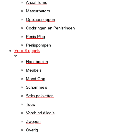
Anaal items
Masturbators
Opblaaspoppen
Cockringen en Penisringen
Penis Plug
Penispompen
Voor Koppels
Handboeien
Meubels
Mond Gag
Schommels
Seks pakketten
Touw
Voorbind dildo’s
Zwepen
Overig