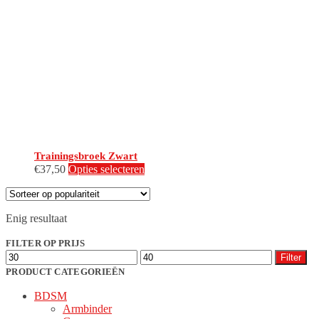
Trainingsbroek Zwart
Dit
€
37,50
Opties selecteren
product
heeft
meerdere
Enig resultaat
variaties.
Deze
FILTER OP PRIJS
optie
Min.
Max.
kan
Filter
prijs
prijs
gekozen
PRODUCT CATEGORIEËN
worden
BDSM
op
Armbinder
de