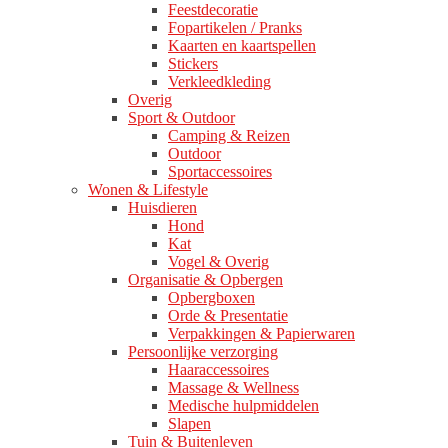
Feestdecoratie
Fopartikelen / Pranks
Kaarten en kaartspellen
Stickers
Verkleedkleding
Overig
Sport & Outdoor
Camping & Reizen
Outdoor
Sportaccessoires
Wonen & Lifestyle
Huisdieren
Hond
Kat
Vogel & Overig
Organisatie & Opbergen
Opbergboxen
Orde & Presentatie
Verpakkingen & Papierwaren
Persoonlijke verzorging
Haaraccessoires
Massage & Wellness
Medische hulpmiddelen
Slapen
Tuin & Buitenleven