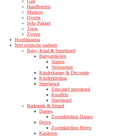
Gag
Handboeien
Maskers
Overig
Seks Pakket
Touw
Zweep
Hoofdpagina
Niet erotische gadgets
Baby, Kind & Speelgoed
Babyartikelen
Slapen
Verzorging
Kinderkamer & Decoratie
Kinderkleding
Speelgoed
Educatief speelgoed
Knuffels
Speelgoed
Badmode & Strand
Dames
Zwemkleding Dames
Heren
Zwemkleding Heren
Kinderen