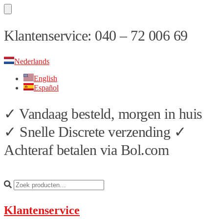
Skip
Skip
Klantenservice: 040 – 72 006 69
to
to
navigation
content
Nederlands
English
Español
✓ Vandaag besteld, morgen in huis
✓ Snelle Discrete verzending ✓
Achteraf betalen via Bol.com
Klantenservice