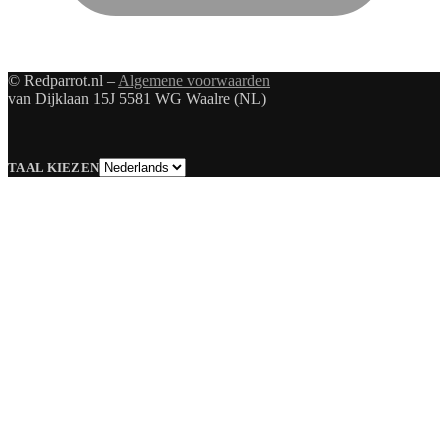
© Redparrot.nl –
Algemene voorwaarden
van Dijklaan 15J 5581 WG Waalre (NL)
Taal
TAAL KIEZEN
kiezen