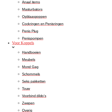
Anaal items
Masturbators
Opblaaspoppen
Cockringen en Penisringen
Penis Plug
Penispompen
Voor Koppels
Handboeien
Meubels
Mond Gag
Schommels
Seks pakketten
Touw
Voorbind dildo’s
Zwepen
Overig