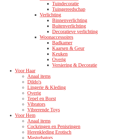
Tuindecoratie
Tuingereedschap
Verlichting
Binnenverlichting
Buitenverlichting
Decoratieve verlichting
Woonaccessoires
Badkamer
Kaarsen & Geur
Keuken
Overig
Versiering & Decoratie
Voor Haar
Anaal items
Dildo's
Lingerie & Kleding
Overig
Tepel en Borst
Vibrators
Vibrerende Toys
Voor Hem
Anaal items
Cockringen en Penisringen
Herenkleding Erotisch
Masturbators