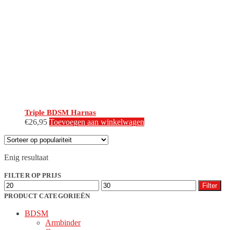
Triple BDSM Harnas
€
26,95
Toevoegen aan winkelwagen
Enig resultaat
FILTER OP PRIJS
Min.
Max.
Filter
prijs
prijs
PRODUCT CATEGORIEËN
BDSM
Armbinder