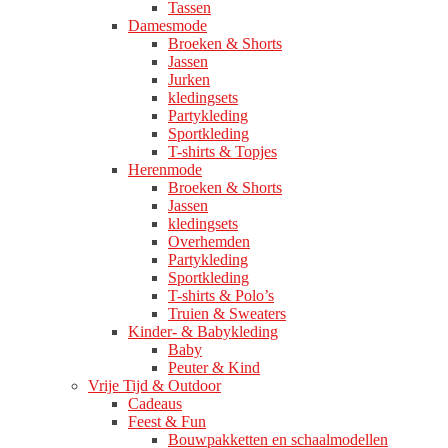
Tassen
Damesmode
Broeken & Shorts
Jassen
Jurken
kledingsets
Partykleding
Sportkleding
T-shirts & Topjes
Herenmode
Broeken & Shorts
Jassen
kledingsets
Overhemden
Partykleding
Sportkleding
T-shirts & Polo’s
Truien & Sweaters
Kinder- & Babykleding
Baby
Peuter & Kind
Vrije Tijd & Outdoor
Cadeaus
Feest & Fun
Bouwpakketten en schaalmodellen