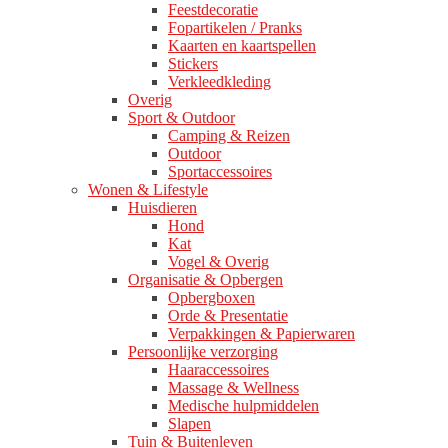
Feestdecoratie
Fopartikelen / Pranks
Kaarten en kaartspellen
Stickers
Verkleedkleding
Overig
Sport & Outdoor
Camping & Reizen
Outdoor
Sportaccessoires
Wonen & Lifestyle
Huisdieren
Hond
Kat
Vogel & Overig
Organisatie & Opbergen
Opbergboxen
Orde & Presentatie
Verpakkingen & Papierwaren
Persoonlijke verzorging
Haaraccessoires
Massage & Wellness
Medische hulpmiddelen
Slapen
Tuin & Buitenleven