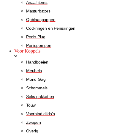
Anaal items
Masturbators
Opblaaspoppen
Cockringen en Penisringen
Penis Plug
Penispompen
Voor Koppels
Handboeien
Meubels
Mond Gag
Schommels
Seks pakketten
Touw
Voorbind dildo’s
Zwepen
Overig