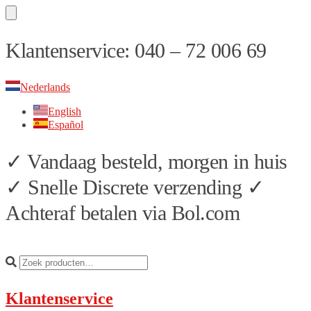
Skip
Skip
Klantenservice: 040 – 72 006 69
to
to
navigation
content
Nederlands
English
Español
✓ Vandaag besteld, morgen in huis
✓ Snelle Discrete verzending ✓
Achteraf betalen via Bol.com
Klantenservice