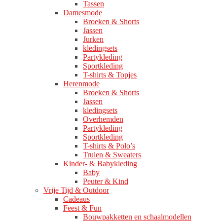
Tassen
Damesmode
Broeken & Shorts
Jassen
Jurken
kledingsets
Partykleding
Sportkleding
T-shirts & Topjes
Herenmode
Broeken & Shorts
Jassen
kledingsets
Overhemden
Partykleding
Sportkleding
T-shirts & Polo’s
Truien & Sweaters
Kinder- & Babykleding
Baby
Peuter & Kind
Vrije Tijd & Outdoor
Cadeaus
Feest & Fun
Bouwpakketten en schaalmodellen