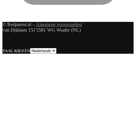
© Redparrot.nl –
Algemene voorwaarden
van Dijklaan 15J 5581 WG Waalre (NL)
Taal
TAAL KIEZEN
kiezen