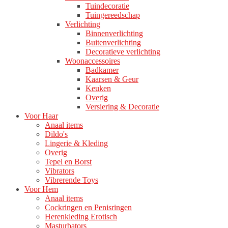
Tuindecoratie
Tuingereedschap
Verlichting
Binnenverlichting
Buitenverlichting
Decoratieve verlichting
Woonaccessoires
Badkamer
Kaarsen & Geur
Keuken
Overig
Versiering & Decoratie
Voor Haar
Anaal items
Dildo's
Lingerie & Kleding
Overig
Tepel en Borst
Vibrators
Vibrerende Toys
Voor Hem
Anaal items
Cockringen en Penisringen
Herenkleding Erotisch
Masturbators