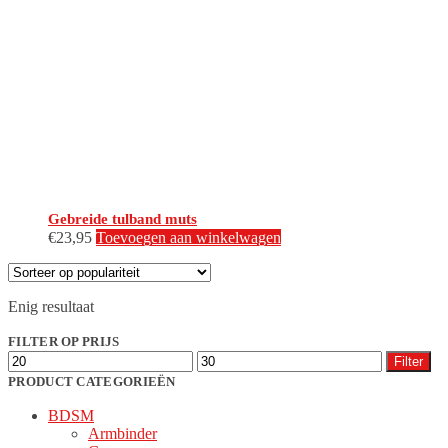
Gebreide tulband muts
€
23,95
Toevoegen aan winkelwagen
Enig resultaat
FILTER OP PRIJS
Min.
Max.
Filter
prijs
prijs
PRODUCT CATEGORIEËN
BDSM
Armbinder