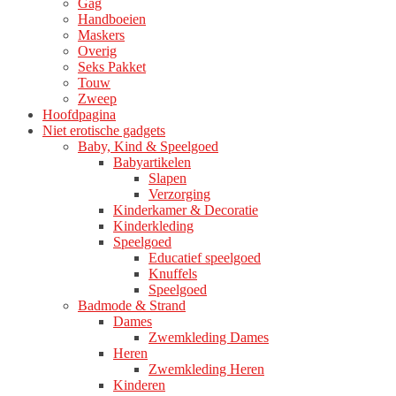
Gag
Handboeien
Maskers
Overig
Seks Pakket
Touw
Zweep
Hoofdpagina
Niet erotische gadgets
Baby, Kind & Speelgoed
Babyartikelen
Slapen
Verzorging
Kinderkamer & Decoratie
Kinderkleding
Speelgoed
Educatief speelgoed
Knuffels
Speelgoed
Badmode & Strand
Dames
Zwemkleding Dames
Heren
Zwemkleding Heren
Kinderen