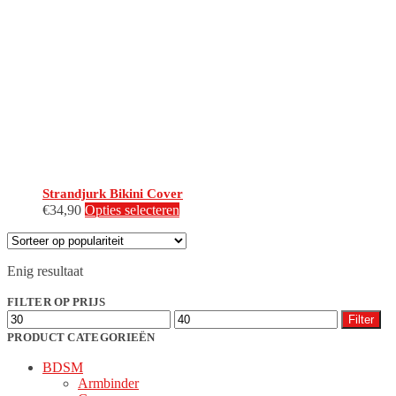
Strandjurk Bikini Cover
Dit
€
34,90
Opties selecteren
product
heeft
meerdere
Enig resultaat
variaties.
Deze
FILTER OP PRIJS
optie
Min.
Max.
kan
Filter
prijs
prijs
gekozen
PRODUCT CATEGORIEËN
worden
BDSM
op
Armbinder
de