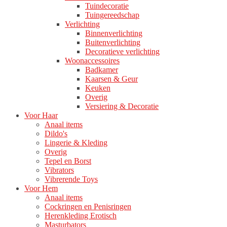
Tuindecoratie
Tuingereedschap
Verlichting
Binnenverlichting
Buitenverlichting
Decoratieve verlichting
Woonaccessoires
Badkamer
Kaarsen & Geur
Keuken
Overig
Versiering & Decoratie
Voor Haar
Anaal items
Dildo's
Lingerie & Kleding
Overig
Tepel en Borst
Vibrators
Vibrerende Toys
Voor Hem
Anaal items
Cockringen en Penisringen
Herenkleding Erotisch
Masturbators