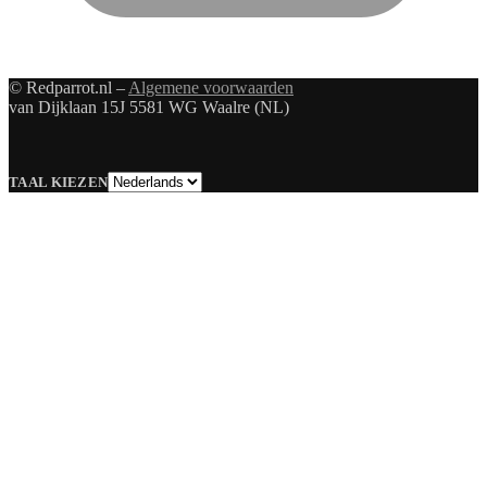
© Redparrot.nl –
Algemene voorwaarden
van Dijklaan 15J 5581 WG Waalre (NL)
Taal
TAAL KIEZEN
kiezen