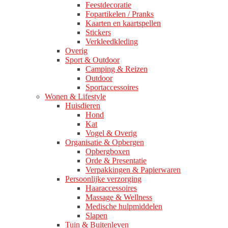
Feestdecoratie
Fopartikelen / Pranks
Kaarten en kaartspellen
Stickers
Verkleedkleding
Overig
Sport & Outdoor
Camping & Reizen
Outdoor
Sportaccessoires
Wonen & Lifestyle
Huisdieren
Hond
Kat
Vogel & Overig
Organisatie & Opbergen
Opbergboxen
Orde & Presentatie
Verpakkingen & Papierwaren
Persoonlijke verzorging
Haaraccessoires
Massage & Wellness
Medische hulpmiddelen
Slapen
Tuin & Buitenleven