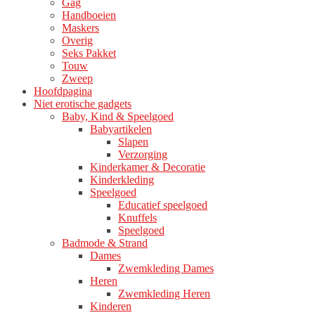
Gag
productpagina
Handboeien
Maskers
Overig
Seks Pakket
Touw
Zweep
Hoofdpagina
Niet erotische gadgets
Baby, Kind & Speelgoed
Babyartikelen
Slapen
Verzorging
Kinderkamer & Decoratie
Kinderkleding
Speelgoed
Educatief speelgoed
Knuffels
Speelgoed
Badmode & Strand
Dames
Zwemkleding Dames
Heren
Zwemkleding Heren
Kinderen