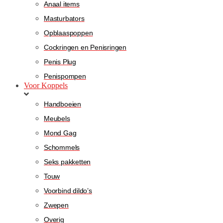
Anaal items
Masturbators
Opblaaspoppen
Cockringen en Penisringen
Penis Plug
Penispompen
Voor Koppels
Handboeien
Meubels
Mond Gag
Schommels
Seks pakketten
Touw
Voorbind dildo’s
Zwepen
Overig