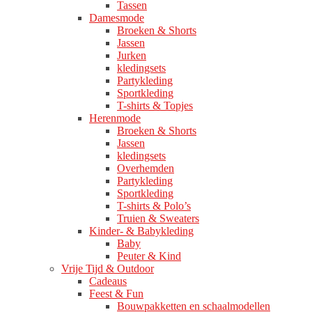
Tassen
Damesmode
Broeken & Shorts
Jassen
Jurken
kledingsets
Partykleding
Sportkleding
T-shirts & Topjes
Herenmode
Broeken & Shorts
Jassen
kledingsets
Overhemden
Partykleding
Sportkleding
T-shirts & Polo’s
Truien & Sweaters
Kinder- & Babykleding
Baby
Peuter & Kind
Vrije Tijd & Outdoor
Cadeaus
Feest & Fun
Bouwpakketten en schaalmodellen