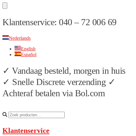
Skip
Skip
Klantenservice: 040 – 72 006 69
to
to
navigation
content
Nederlands
English
Español
✓ Vandaag besteld, morgen in huis
✓ Snelle Discrete verzending ✓
Achteraf betalen via Bol.com
Klantenservice