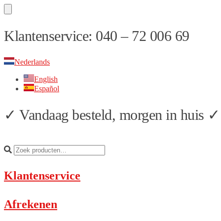
Skip
Skip
Klantenservice: 040 – 72 006 69
to
to
navigation
content
Nederlands
English
Español
✓ Vandaag besteld, morgen in huis ✓ 
Klantenservice
Afrekenen