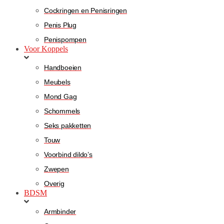
Cockringen en Penisringen
Penis Plug
Penispompen
Voor Koppels
Handboeien
Meubels
Mond Gag
Schommels
Seks pakketten
Touw
Voorbind dildo’s
Zwepen
Overig
BDSM
Armbinder