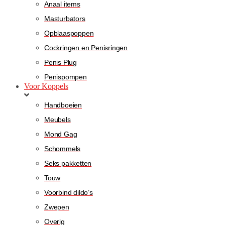
Anaal items
Masturbators
Opblaaspoppen
Cockringen en Penisringen
Penis Plug
Penispompen
Voor Koppels
Handboeien
Meubels
Mond Gag
Schommels
Seks pakketten
Touw
Voorbind dildo’s
Zwepen
Overig