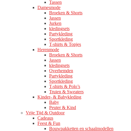
Tassen
Damesmode
Broeken & Shorts
Jassen
Jurken
kledingsets
Partykleding
Sportkleding
T-shirts & Topjes
Herenmode
Broeken & Shorts
Jassen
kledingsets
Overhemden
Partykleding
Sportkleding
T-shirts & Polo’s
Truien & Sweaters
Kinder- & Babykleding
Baby
Peuter & Kind
Vrije Tijd & Outdoor
Cadeaus
Feest & Fun
Bouwpakketten en schaalmodellen