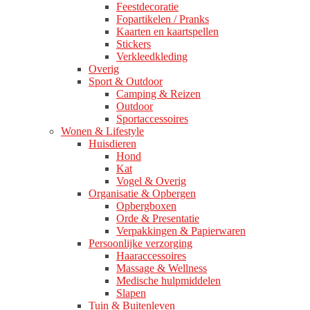
Feestdecoratie
Fopartikelen / Pranks
Kaarten en kaartspellen
Stickers
Verkleedkleding
Overig
Sport & Outdoor
Camping & Reizen
Outdoor
Sportaccessoires
Wonen & Lifestyle
Huisdieren
Hond
Kat
Vogel & Overig
Organisatie & Opbergen
Opbergboxen
Orde & Presentatie
Verpakkingen & Papierwaren
Persoonlijke verzorging
Haaraccessoires
Massage & Wellness
Medische hulpmiddelen
Slapen
Tuin & Buitenleven