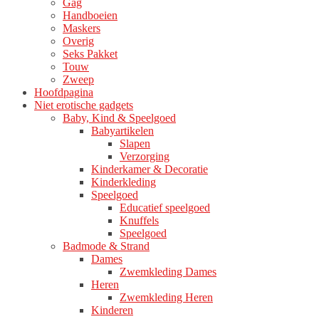
Gag
Handboeien
Maskers
Overig
Seks Pakket
Touw
Zweep
Hoofdpagina
Niet erotische gadgets
Baby, Kind & Speelgoed
Babyartikelen
Slapen
Verzorging
Kinderkamer & Decoratie
Kinderkleding
Speelgoed
Educatief speelgoed
Knuffels
Speelgoed
Badmode & Strand
Dames
Zwemkleding Dames
Heren
Zwemkleding Heren
Kinderen