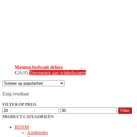
Mannen bodysuit deluxe
€
26,95
Toevoegen aan winkelwagen
Enig resultaat
FILTER OP PRIJS
Min.
Max.
Filter
prijs
prijs
PRODUCT CATEGORIEËN
BDSM
Armbinder