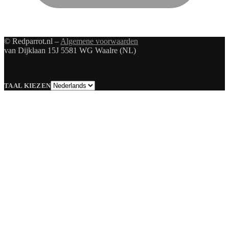
© Redparrot.nl –
Algemene voorwaarden
van Dijklaan 15J 5581 WG Waalre (NL)
Taal
TAAL KIEZEN
kiezen