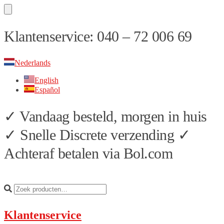
Skip
Skip
Klantenservice: 040 – 72 006 69
to
to
navigation
content
Nederlands
English
Español
✓ Vandaag besteld, morgen in huis
✓ Snelle Discrete verzending ✓
Achteraf betalen via Bol.com
Klantenservice