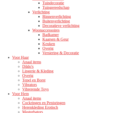
Tuindecoratie
Tuingereedschap
Verlichting
Binnenverlichting
Buitenverlichting
Decoratieve verlichting
Woonaccessoires
Badkamer
Kaarsen & Geur
Keuken
Overig
Versiering & Decoratie
Voor Haar
Anaal items
Dildo's
Lingerie & Kleding
Overig
Tepel en Borst
Vibrators
Vibrerende Toys
Voor Hem
Anaal items
Cockringen en Penisringen
Herenkleding Erotisch
Masturbators